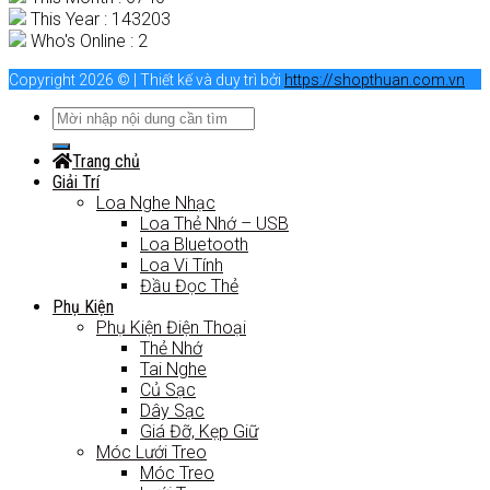
This Year : 143203
Who's Online : 2
Copyright 2026 © | Thiết kế và duy trì bởi
https://shopthuan.com.vn
Trang chủ
Giải Trí
Loa Nghe Nhạc
Loa Thẻ Nhớ – USB
Loa Bluetooth
Loa Vi Tính
Đầu Đọc Thẻ
Phụ Kiện
Phụ Kiện Điện Thoại
Thẻ Nhớ
Tai Nghe
Củ Sạc
Dây Sạc
Giá Đỡ, Kẹp Giữ
Móc Lưới Treo
Móc Treo