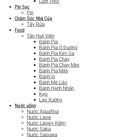
Lưới Treo
Pin Sạc
Pin
Chăm Sóc Nhà Cửa
Tẩy Rửa
Food
Tân Huê Viên
Bánh Pía
Bánh Pía Ít Đường
Bánh Pía Kim Sa
Bánh Pía Chay
Bánh Pía Chay Mini
Bánh Pía Mặn
Bánh In
Bánh Mè Láo
Bánh Hạnh Nhân
Kẹo
Lạp Xưởng
Nước uống
Nước Aquafina
Nước Lavie
Nước Lavie+ Kiềm
Nước Saka
Nước Sapuwa