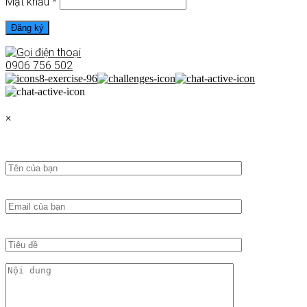
Mật khẩu
*
Đăng ký
0906 756 502
×