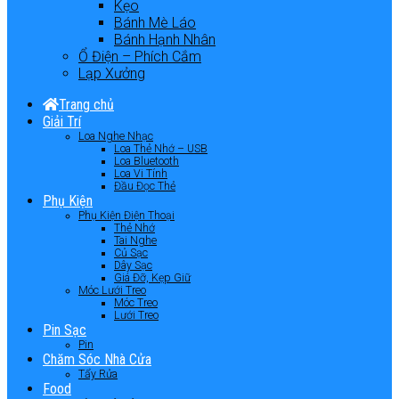
Kẹo
Bánh Mè Láo
Bánh Hạnh Nhân
Ổ Điện – Phích Cắm
Lạp Xưởng
Trang chủ
Giải Trí
Loa Nghe Nhạc
Loa Thẻ Nhớ – USB
Loa Bluetooth
Loa Vi Tính
Đầu Đọc Thẻ
Phụ Kiện
Phụ Kiện Điện Thoại
Thẻ Nhớ
Tai Nghe
Củ Sạc
Dây Sạc
Giá Đỡ, Kẹp Giữ
Móc Lưới Treo
Móc Treo
Lưới Treo
Pin Sạc
Pin
Chăm Sóc Nhà Cửa
Tẩy Rửa
Food