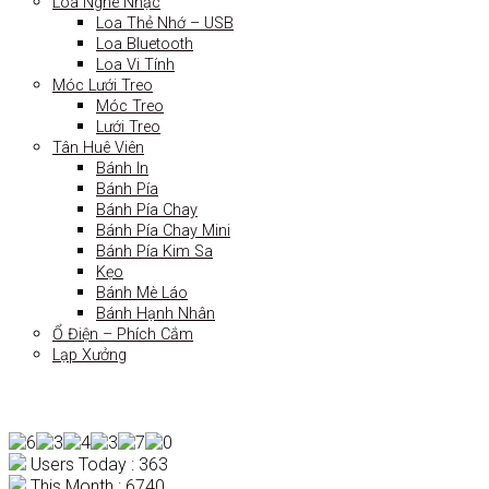
Loa Nghe Nhạc
Loa Thẻ Nhớ – USB
Loa Bluetooth
Loa Vi Tính
Móc Lưới Treo
Móc Treo
Lưới Treo
Tân Huê Viên
Bánh In
Bánh Pía
Bánh Pía Chay
Bánh Pía Chay Mini
Bánh Pía Kim Sa
Kẹo
Bánh Mè Láo
Bánh Hạnh Nhân
Ổ Điện – Phích Cắm
Lạp Xưởng
Users Today : 363
This Month : 6740