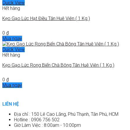
Quick View
Hết hàng
Kẹo Gạo Lức Hạt Điều Tân Huê Viên ( 1 Kg )
0
₫
Mua ngay
Quick View
Hết hàng
Kẹo Gạo Lức Rong Biển Chà Bông Tân Huê Viên ( 1 Kg )
0
₫
Mua ngay
LIÊN HỆ
Địa chỉ : 150 Lê Cao Lãng, Phú Thạnh, Tân Phú, HCM
Hotline : 0906 756 502
Giờ Làm Việc : 8:00am - 10:00pm