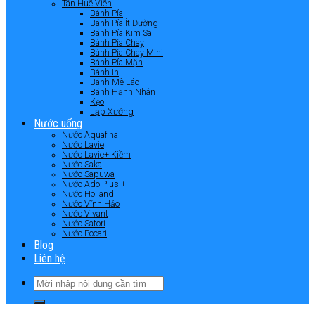
Tân Huê Viên
Bánh Pía
Bánh Pía Ít Đường
Bánh Pía Kim Sa
Bánh Pía Chay
Bánh Pía Chay Mini
Bánh Pía Mặn
Bánh In
Bánh Mè Láo
Bánh Hạnh Nhân
Kẹo
Lạp Xưởng
Nước uống
Nước Aquafina
Nước Lavie
Nước Lavie+ Kiềm
Nước Saka
Nước Sapuwa
Nước Ado Plus +
Nước Holland
Nước Vĩnh Hảo
Nước Vivant
Nước Satori
Nước Pocari
Blog
Liên hệ