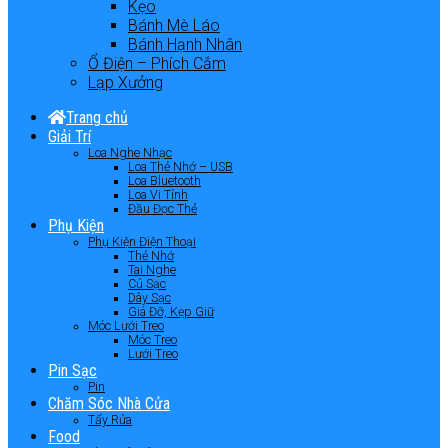
Kẹo
Bánh Mè Láo
Bánh Hạnh Nhân
Ổ Điện – Phích Cắm
Lạp Xưởng
Trang chủ
Giải Trí
Loa Nghe Nhạc
Loa Thẻ Nhớ – USB
Loa Bluetooth
Loa Vi Tính
Đầu Đọc Thẻ
Phụ Kiện
Phụ Kiện Điện Thoại
Thẻ Nhớ
Tai Nghe
Củ Sạc
Dây Sạc
Giá Đỡ, Kẹp Giữ
Móc Lưới Treo
Móc Treo
Lưới Treo
Pin Sạc
Pin
Chăm Sóc Nhà Cửa
Tẩy Rửa
Food