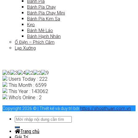
Bánh Pía
Bánh Pía Chay
Bánh Pía Chay Mini
Bánh Pía Kim Sa
Kẹo
Bánh Mè Láo
Bánh Hạnh Nhân
Ổ Điện – Phích Cắm
Lạp Xưởng
Users Today : 222
This Month : 6599
This Year : 143062
Who's Online : 2
Copyright 2026 © | Thiết kế và duy trì bởi
https://shopthuan.com.vn
Trang chủ
Giải Trí