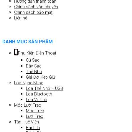
Hướng dẫn thanh toán
Chính sách vận chuyển
Chính sách bảo mật
Liên hệ
DANH MỤC SẢN PHẨM
Phụ Kiện Điện Thoại
Củ Sạc
Dây Sạc
Thẻ Nhớ
Giá Đỡ, Kẹp Giữ
Loa Nghe Nhạc
Loa Thẻ Nhớ – USB
Loa Bluetooth
Loa Vi Tính
Móc Lưới Treo
Móc Treo
Lưới Treo
Tân Huê Viên
Bánh In