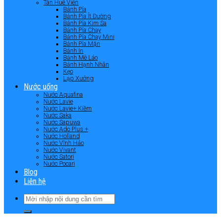
Tân Huê Viên
Bánh Pía
Bánh Pía Ít Đường
Bánh Pía Kim Sa
Bánh Pía Chay
Bánh Pía Chay Mini
Bánh Pía Mặn
Bánh In
Bánh Mè Láo
Bánh Hạnh Nhân
Kẹo
Lạp Xưởng
Nước uống
Nước Aquafina
Nước Lavie
Nước Lavie+ Kiềm
Nước Saka
Nước Sapuwa
Nước Ado Plus +
Nước Holland
Nước Vĩnh Hảo
Nước Vivant
Nước Satori
Nước Pocari
Blog
Liên hệ