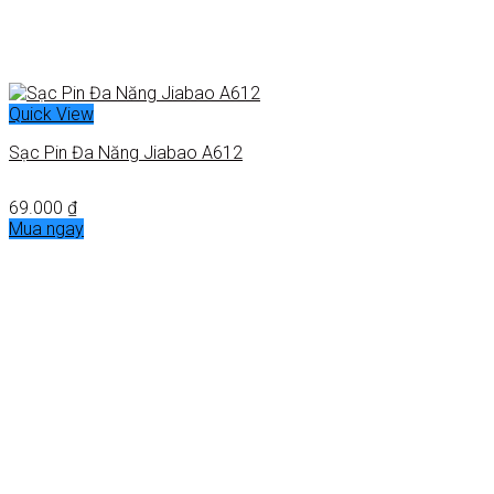
Quick View
Sạc Pin Đa Năng Jiabao A612
69.000
₫
Mua ngay