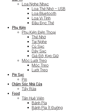
Loa Nghe Nhạc
Loa Thẻ Nhớ – USB
Loa Bluetooth
Loa Vi Tính
Đầu Đọc Thẻ
Phụ Kiện
Phụ Kiện Điện Thoại
Thẻ Nhớ
Tai Nghe
Củ Sạc
Dây Sạc
Giá Đỡ, Kẹp Giữ
Móc Lưới Treo
Móc Treo
Lưới Treo
Pin Sạc
Pin
Chăm Sóc Nhà Cửa
Tẩy Rửa
Food
Tân Huê Viên
Bánh Pía
Bánh Pía Ít Đường