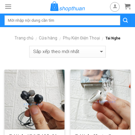
Skip
to
content
Trang chủ
Cửa hàng
Phụ Kiện Điện Thoại
Tai Nghe
/
/
/