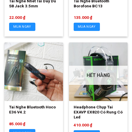
Tai Nghe Nhét Tai Dây Dù
Tai Nghe Bluetooth
S8 Jack 3.5mm
Borofone BC13
22.000
₫
135.000
₫
MUA NGAY
MUA NGAY
HẾT HÀNG
Tai Nghe Bluetooth Hoco
Headphone Chụp Tai
E36 V4.2
EXAVP EX820 Có Rung Có
Led
85.000
₫
410.000
₫