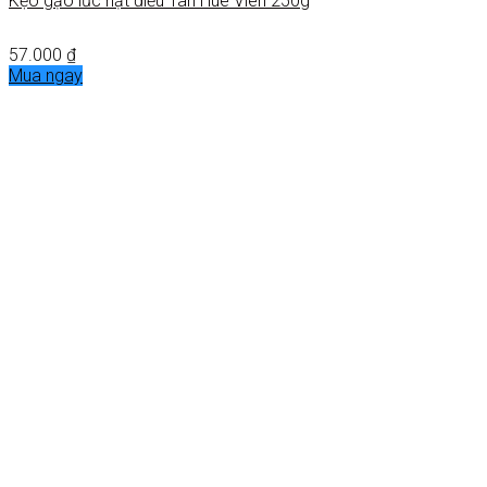
Kẹo gạo lức hạt điều Tân Huê Viên 250g
57.000
₫
Mua ngay