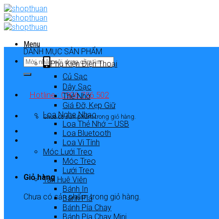
Skip
to
content
Menu
DANH MỤC SẢN PHẨM
Phụ Kiện Điện Thoại
Củ Sạc
Dây Sạc
Hotline : 0906 756 502
Thẻ Nhớ
Giá Đỡ, Kẹp Giữ
Loa Nghe Nhạc
Chưa có sản phẩm trong giỏ hàng.
Loa Thẻ Nhớ – USB
Loa Bluetooth
Loa Vi Tính
Móc Lưới Treo
Móc Treo
Lưới Treo
Giỏ hàng
Tân Huê Viên
Bánh In
Chưa có sản phẩm trong giỏ hàng.
Bánh Pía
Bánh Pía Chay
Bánh Pía Chay Mini