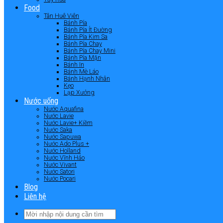
Food
Tân Huê Viên
Bánh Pía
Bánh Pía Ít Đường
Bánh Pía Kim Sa
Bánh Pía Chay
Bánh Pía Chay Mini
Bánh Pía Mặn
Bánh In
Bánh Mè Láo
Bánh Hạnh Nhân
Kẹo
Lạp Xưởng
Nước uống
Nước Aquafina
Nước Lavie
Nước Lavie+ Kiềm
Nước Saka
Nước Sapuwa
Nước Ado Plus +
Nước Holland
Nước Vĩnh Hảo
Nước Vivant
Nước Satori
Nước Pocari
Blog
Liên hệ