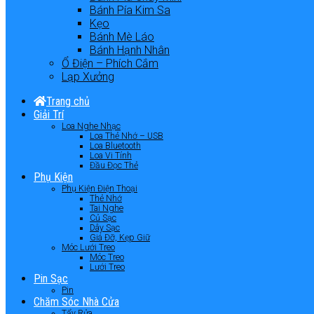
Bánh Pía Kim Sa
Kẹo
Bánh Mè Láo
Bánh Hạnh Nhân
Ổ Điện – Phích Cắm
Lạp Xưởng
Trang chủ
Giải Trí
Loa Nghe Nhạc
Loa Thẻ Nhớ – USB
Loa Bluetooth
Loa Vi Tính
Đầu Đọc Thẻ
Phụ Kiện
Phụ Kiện Điện Thoại
Thẻ Nhớ
Tai Nghe
Củ Sạc
Dây Sạc
Giá Đỡ, Kẹp Giữ
Móc Lưới Treo
Móc Treo
Lưới Treo
Pin Sạc
Pin
Chăm Sóc Nhà Cửa
Tẩy Rửa