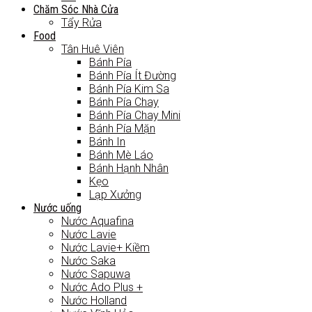
Chăm Sóc Nhà Cửa
Tẩy Rửa
Food
Tân Huê Viên
Bánh Pía
Bánh Pía Ít Đường
Bánh Pía Kim Sa
Bánh Pía Chay
Bánh Pía Chay Mini
Bánh Pía Mặn
Bánh In
Bánh Mè Láo
Bánh Hạnh Nhân
Kẹo
Lạp Xưởng
Nước uống
Nước Aquafina
Nước Lavie
Nước Lavie+ Kiềm
Nước Saka
Nước Sapuwa
Nước Ado Plus +
Nước Holland