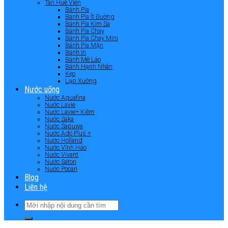
Tân Huê Viên
Bánh Pía
Bánh Pía Ít Đường
Bánh Pía Kim Sa
Bánh Pía Chay
Bánh Pía Chay Mini
Bánh Pía Mặn
Bánh In
Bánh Mè Láo
Bánh Hạnh Nhân
Kẹo
Lạp Xưởng
Nước uống
Nước Aquafina
Nước Lavie
Nước Lavie+ Kiềm
Nước Saka
Nước Sapuwa
Nước Ado Plus +
Nước Holland
Nước Vĩnh Hảo
Nước Vivant
Nước Satori
Nước Pocari
Blog
Liên hệ