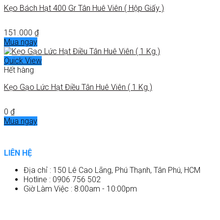
Kẹo Bách Hạt 400 Gr Tân Huê Viên ( Hộp Giấy )
151.000
₫
Mua ngay
Quick View
Hết hàng
Kẹo Gạo Lức Hạt Điều Tân Huê Viên ( 1 Kg )
0
₫
Mua ngay
LIÊN HỆ
Địa chỉ : 150 Lê Cao Lãng, Phú Thạnh, Tân Phú, HCM
Hotline : 0906 756 502
Giờ Làm Việc : 8:00am - 10:00pm