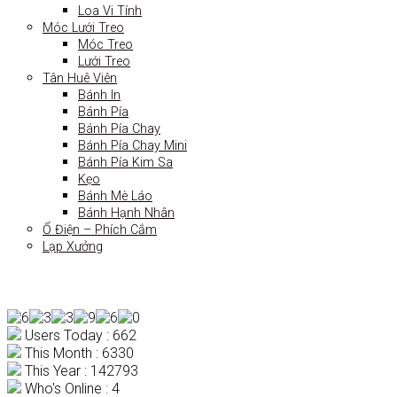
Loa Vi Tính
Móc Lưới Treo
Móc Treo
Lưới Treo
Tân Huê Viên
Bánh In
Bánh Pía
Bánh Pía Chay
Bánh Pía Chay Mini
Bánh Pía Kim Sa
Kẹo
Bánh Mè Láo
Bánh Hạnh Nhân
Ổ Điện – Phích Cắm
Lạp Xưởng
Users Today : 662
This Month : 6330
This Year : 142793
Who's Online : 4