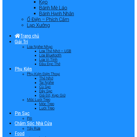
Kẹo
Bánh Mè Láo
Bánh Hạnh Nhân
Ổ Điện – Phích Cắm
Lạp Xưởng
Trang chủ
Giải Trí
Loa Nghe Nhạc
Loa Thẻ Nhớ – USB
Loa Bluetooth
Loa Vi Tính
Đầu Đọc Thẻ
Phụ Kiện
Phụ Kiện Điện Thoại
Thẻ Nhớ
Tai Nghe
Củ Sạc
Dây Sạc
Giá Đỡ, Kẹp Giữ
Móc Lưới Treo
Móc Treo
Lưới Treo
Pin Sạc
Pin
Chăm Sóc Nhà Cửa
Tẩy Rửa
Food