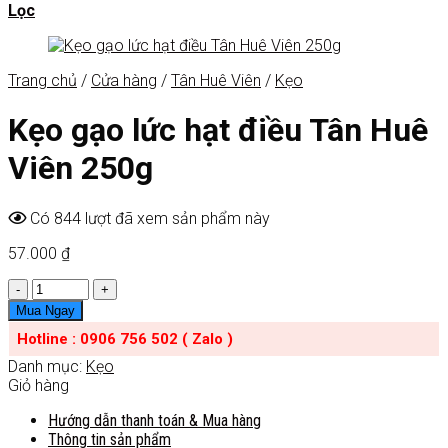
Lọc
Trang chủ
/
Cửa hàng
/
Tân Huê Viên
/
Kẹo
Kẹo gạo lức hạt điều Tân Huê
Viên 250g
Có 844 lượt đã xem sản phẩm này
57.000
₫
Số
lượng
Mua Ngay
Hotline : 0906 756 502 ( Zalo )
Danh mục:
Kẹo
Giỏ hàng
Hướng dẫn thanh toán & Mua hàng
Thông tin sản phẩm