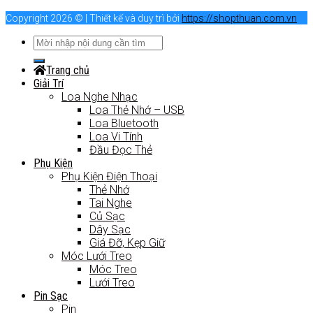
Copyright 2026 © | Thiết kế và duy trì bởi
https://shopthuan.com.vn
Trang chủ
Giải Trí
Loa Nghe Nhạc
Loa Thẻ Nhớ – USB
Loa Bluetooth
Loa Vi Tính
Đầu Đọc Thẻ
Phụ Kiện
Phụ Kiện Điện Thoại
Thẻ Nhớ
Tai Nghe
Củ Sạc
Dây Sạc
Giá Đỡ, Kẹp Giữ
Móc Lưới Treo
Móc Treo
Lưới Treo
Pin Sạc
Pin