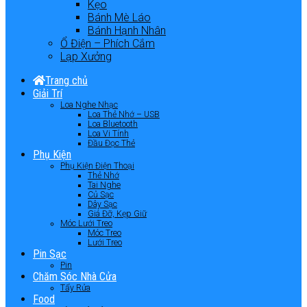
Kẹo
Bánh Mè Láo
Bánh Hạnh Nhân
Ổ Điện – Phích Cắm
Lạp Xưởng
Trang chủ
Giải Trí
Loa Nghe Nhạc
Loa Thẻ Nhớ – USB
Loa Bluetooth
Loa Vi Tính
Đầu Đọc Thẻ
Phụ Kiện
Phụ Kiện Điện Thoại
Thẻ Nhớ
Tai Nghe
Củ Sạc
Dây Sạc
Giá Đỡ, Kẹp Giữ
Móc Lưới Treo
Móc Treo
Lưới Treo
Pin Sạc
Pin
Chăm Sóc Nhà Cửa
Tẩy Rửa
Food