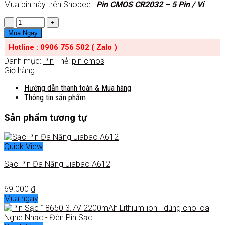
Mua pin này trên Shopee :
Pin CMOS CR2032 – 5 Pin / Vỉ
Số
lượng
Mua Ngay
Hotline : 0906 756 502 ( Zalo )
Danh mục:
Pin
Thẻ:
pin cmos
Giỏ hàng
Hướng dẫn thanh toán & Mua hàng
Thông tin sản phẩm
Sản phẩm tương tự
Quick View
Sạc Pin Đa Năng Jiabao A612
69.000
₫
Mua ngay