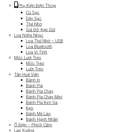
Phụ Kiện Điện Thoại
Củ Sạc
Dây Sạc
Thẻ Nhớ
Giá Đỡ, Kẹp Giữ
Loa Nghe Nhạc
Loa Thẻ Nhớ – USB
Loa Bluetooth
Loa Vi Tính
Móc Lưới Treo
Móc Treo
Lưới Treo
Tân Huê Viên
Bánh In
Bánh Pía
Bánh Pía Chay
Bánh Pía Chay Mini
Bánh Pía Kim Sa
Kẹo
Bánh Mè Láo
Bánh Hạnh Nhân
Ổ Điện – Phích Cắm
Lạp Xưởng