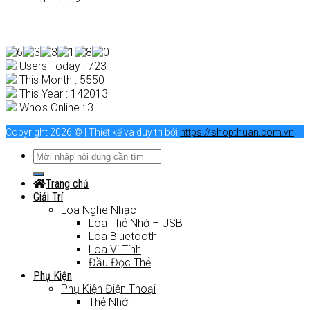
Users Today : 723
This Month : 5550
This Year : 142013
Who's Online : 3
Copyright 2026 © | Thiết kế và duy trì bởi
https://shopthuan.com.vn
Trang chủ
Giải Trí
Loa Nghe Nhạc
Loa Thẻ Nhớ – USB
Loa Bluetooth
Loa Vi Tính
Đầu Đọc Thẻ
Phụ Kiện
Phụ Kiện Điện Thoại
Thẻ Nhớ