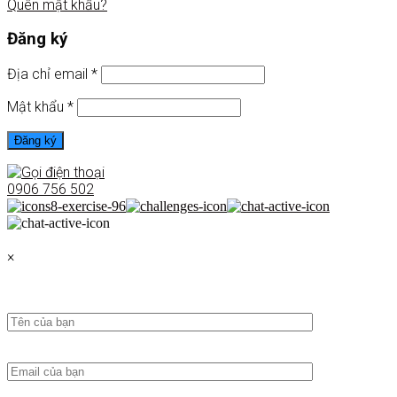
Quên mật khẩu?
Đăng ký
Địa chỉ email
*
Mật khẩu
*
Đăng ký
0906 756 502
×