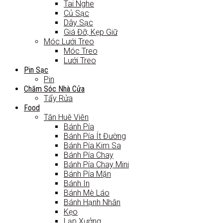
Tai Nghe
Củ Sạc
Dây Sạc
Giá Đỡ, Kẹp Giữ
Móc Lưới Treo
Móc Treo
Lưới Treo
Pin Sạc
Pin
Chăm Sóc Nhà Cửa
Tẩy Rửa
Food
Tân Huê Viên
Bánh Pía
Bánh Pía Ít Đường
Bánh Pía Kim Sa
Bánh Pía Chay
Bánh Pía Chay Mini
Bánh Pía Mặn
Bánh In
Bánh Mè Láo
Bánh Hạnh Nhân
Kẹo
Lạp Xưởng