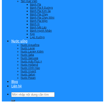
Tân Huê Viên
Bánh Pía
Bánh Pía Ít Đường
Bánh Pía Kim Sa
Bánh Pía Chay
Bánh Pía Chay Mini
Bánh Pía Mặn
Bánh In
Bánh Mè Láo
Bánh Hạnh Nhân
Kẹo
Lạp Xưởng
Nước uống
Nước Aquafina
Nước Lavie
Nước Lavie+ Kiềm
Nước Saka
Nước Sapuwa
Nước Ado Plus +
Nước Holland
Nước Vĩnh Hảo
Nước Vivant
Nước Satori
Nước Pocari
Blog
Liên hệ