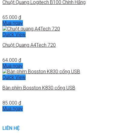
Chuột Quang Logitech B100 Chính Hãng
65.000
₫
Mua ngay
Quick View
Chuột Quang A4Tech 720
64.000
₫
Mua ngay
Quick View
Bàn phím Bosston K830 cổng USB
85.000
₫
Mua ngay
LIÊN HỆ