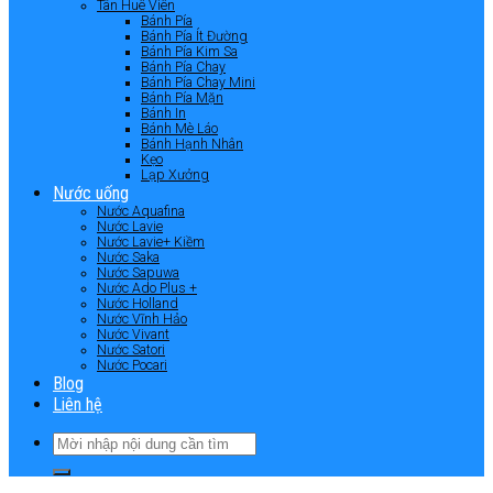
Tân Huê Viên
Bánh Pía
Bánh Pía Ít Đường
Bánh Pía Kim Sa
Bánh Pía Chay
Bánh Pía Chay Mini
Bánh Pía Mặn
Bánh In
Bánh Mè Láo
Bánh Hạnh Nhân
Kẹo
Lạp Xưởng
Nước uống
Nước Aquafina
Nước Lavie
Nước Lavie+ Kiềm
Nước Saka
Nước Sapuwa
Nước Ado Plus +
Nước Holland
Nước Vĩnh Hảo
Nước Vivant
Nước Satori
Nước Pocari
Blog
Liên hệ