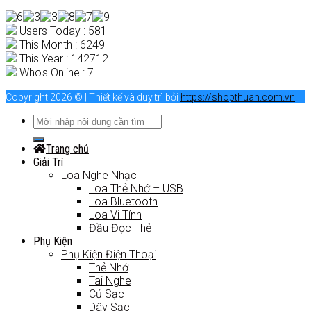
Users Today : 581
This Month : 6249
This Year : 142712
Who's Online : 7
Copyright 2026 © | Thiết kế và duy trì bởi
https://shopthuan.com.vn
Trang chủ
Giải Trí
Loa Nghe Nhạc
Loa Thẻ Nhớ – USB
Loa Bluetooth
Loa Vi Tính
Đầu Đọc Thẻ
Phụ Kiện
Phụ Kiện Điện Thoại
Thẻ Nhớ
Tai Nghe
Củ Sạc
Dây Sạc