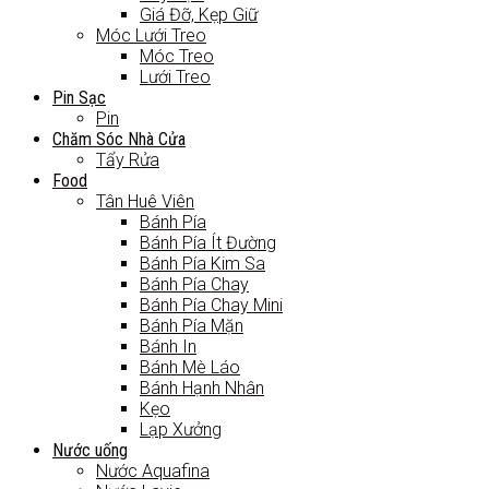
Giá Đỡ, Kẹp Giữ
Móc Lưới Treo
Móc Treo
Lưới Treo
Pin Sạc
Pin
Chăm Sóc Nhà Cửa
Tẩy Rửa
Food
Tân Huê Viên
Bánh Pía
Bánh Pía Ít Đường
Bánh Pía Kim Sa
Bánh Pía Chay
Bánh Pía Chay Mini
Bánh Pía Mặn
Bánh In
Bánh Mè Láo
Bánh Hạnh Nhân
Kẹo
Lạp Xưởng
Nước uống
Nước Aquafina