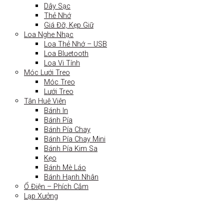
Dây Sạc
Thẻ Nhớ
Giá Đỡ, Kẹp Giữ
Loa Nghe Nhạc
Loa Thẻ Nhớ – USB
Loa Bluetooth
Loa Vi Tính
Móc Lưới Treo
Móc Treo
Lưới Treo
Tân Huê Viên
Bánh In
Bánh Pía
Bánh Pía Chay
Bánh Pía Chay Mini
Bánh Pía Kim Sa
Kẹo
Bánh Mè Láo
Bánh Hạnh Nhân
Ổ Điện – Phích Cắm
Lạp Xưởng