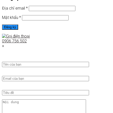
Địa chỉ email
*
Mật khẩu
*
Đăng ký
0906 756 502
×