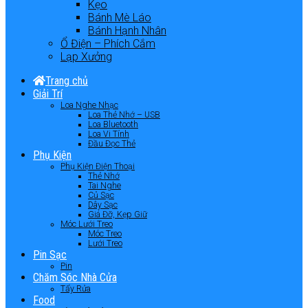
Kẹo
Bánh Mè Láo
Bánh Hạnh Nhân
Ổ Điện – Phích Cắm
Lạp Xưởng
Trang chủ
Giải Trí
Loa Nghe Nhạc
Loa Thẻ Nhớ – USB
Loa Bluetooth
Loa Vi Tính
Đầu Đọc Thẻ
Phụ Kiện
Phụ Kiện Điện Thoại
Thẻ Nhớ
Tai Nghe
Củ Sạc
Dây Sạc
Giá Đỡ, Kẹp Giữ
Móc Lưới Treo
Móc Treo
Lưới Treo
Pin Sạc
Pin
Chăm Sóc Nhà Cửa
Tẩy Rửa
Food