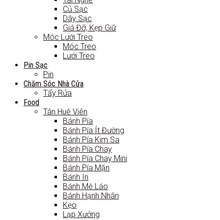
Củ Sạc
Dây Sạc
Giá Đỡ, Kẹp Giữ
Móc Lưới Treo
Móc Treo
Lưới Treo
Pin Sạc
Pin
Chăm Sóc Nhà Cửa
Tẩy Rửa
Food
Tân Huê Viên
Bánh Pía
Bánh Pía Ít Đường
Bánh Pía Kim Sa
Bánh Pía Chay
Bánh Pía Chay Mini
Bánh Pía Mặn
Bánh In
Bánh Mè Láo
Bánh Hạnh Nhân
Kẹo
Lạp Xưởng