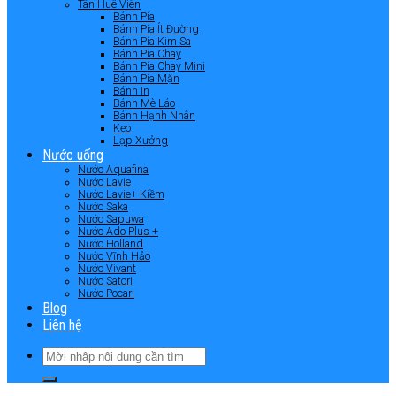
Tân Huê Viên
Bánh Pía
Bánh Pía Ít Đường
Bánh Pía Kim Sa
Bánh Pía Chay
Bánh Pía Chay Mini
Bánh Pía Mặn
Bánh In
Bánh Mè Láo
Bánh Hạnh Nhân
Kẹo
Lạp Xưởng
Nước uống
Nước Aquafina
Nước Lavie
Nước Lavie+ Kiềm
Nước Saka
Nước Sapuwa
Nước Ado Plus +
Nước Holland
Nước Vĩnh Hảo
Nước Vivant
Nước Satori
Nước Pocari
Blog
Liên hệ