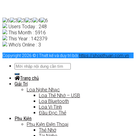
Users Today : 248
This Month : 5916
This Year : 142379
Who's Online : 3
Copyright 2026 © | Thiết kế và duy trì bởi
https://shopthuan.com.vn
Trang chủ
Giải Trí
Loa Nghe Nhạc
Loa Thẻ Nhớ – USB
Loa Bluetooth
Loa Vi Tính
Đầu Đọc Thẻ
Phụ Kiện
Phụ Kiện Điện Thoại
Thẻ Nhớ
Tai Nghe