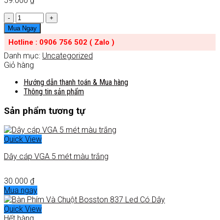
59.000
₫
Số
lượng
Mua Ngay
Hotline : 0906 756 502 ( Zalo )
Danh mục:
Uncategorized
Giỏ hàng
Hướng dẫn thanh toán & Mua hàng
Thông tin sản phẩm
Sản phẩm tương tự
Quick View
Dây cáp VGA 5 mét màu trắng
30.000
₫
Mua ngay
Quick View
Hết hàng