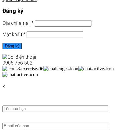
Đăng ký
Địa chỉ email
*
Mật khẩu
*
Đăng ký
0906 756 502
×