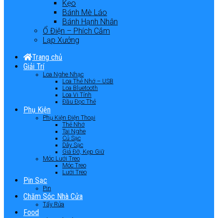
Kẹo
Bánh Mè Láo
Bánh Hạnh Nhân
Ổ Điện – Phích Cắm
Lạp Xưởng
Trang chủ
Giải Trí
Loa Nghe Nhạc
Loa Thẻ Nhớ – USB
Loa Bluetooth
Loa Vi Tính
Đầu Đọc Thẻ
Phụ Kiện
Phụ Kiện Điện Thoại
Thẻ Nhớ
Tai Nghe
Củ Sạc
Dây Sạc
Giá Đỡ, Kẹp Giữ
Móc Lưới Treo
Móc Treo
Lưới Treo
Pin Sạc
Pin
Chăm Sóc Nhà Cửa
Tẩy Rửa
Food