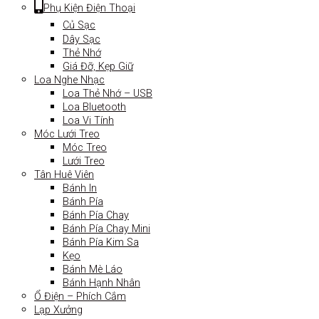
Phụ Kiện Điện Thoại
Củ Sạc
Dây Sạc
Thẻ Nhớ
Giá Đỡ, Kẹp Giữ
Loa Nghe Nhạc
Loa Thẻ Nhớ – USB
Loa Bluetooth
Loa Vi Tính
Móc Lưới Treo
Móc Treo
Lưới Treo
Tân Huê Viên
Bánh In
Bánh Pía
Bánh Pía Chay
Bánh Pía Chay Mini
Bánh Pía Kim Sa
Kẹo
Bánh Mè Láo
Bánh Hạnh Nhân
Ổ Điện – Phích Cắm
Lạp Xưởng