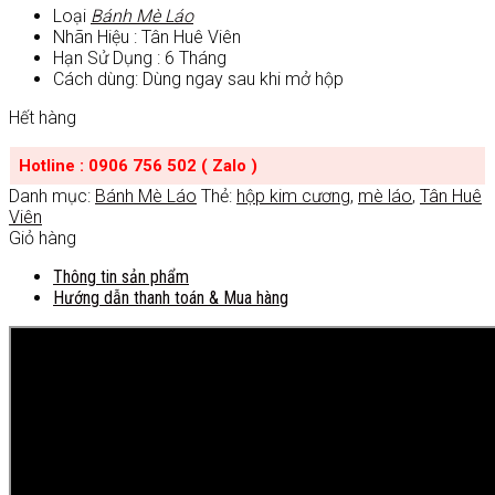
Loại
Bánh Mè Láo
Nhãn Hiệu : Tân Huê Viên
Hạn Sử Dụng : 6 Tháng
Cách dùng: Dùng ngay sau khi mở hộp
Hết hàng
Hotline : 0906 756 502 ( Zalo )
Danh mục:
Bánh Mè Láo
Thẻ:
hộp kim cương
,
mè láo
,
Tân Huê
Viên
Giỏ hàng
Thông tin sản phẩm
Hướng dẫn thanh toán & Mua hàng