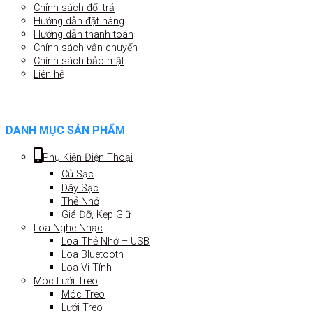
Chính sách đổi trả
Hướng dẫn đặt hàng
Hướng dẫn thanh toán
Chính sách vận chuyển
Chính sách bảo mật
Liên hệ
DANH MỤC SẢN PHẨM
Phụ Kiện Điện Thoại
Củ Sạc
Dây Sạc
Thẻ Nhớ
Giá Đỡ, Kẹp Giữ
Loa Nghe Nhạc
Loa Thẻ Nhớ – USB
Loa Bluetooth
Loa Vi Tính
Móc Lưới Treo
Móc Treo
Lưới Treo