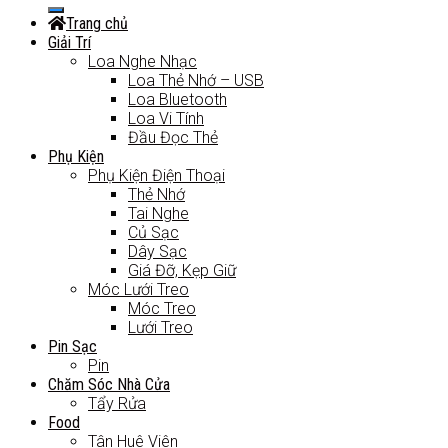
Trang chủ
Giải Trí
Loa Nghe Nhạc
Loa Thẻ Nhớ – USB
Loa Bluetooth
Loa Vi Tính
Đầu Đọc Thẻ
Phụ Kiện
Phụ Kiện Điện Thoại
Thẻ Nhớ
Tai Nghe
Củ Sạc
Dây Sạc
Giá Đỡ, Kẹp Giữ
Móc Lưới Treo
Móc Treo
Lưới Treo
Pin Sạc
Pin
Chăm Sóc Nhà Cửa
Tẩy Rửa
Food
Tân Huê Viên