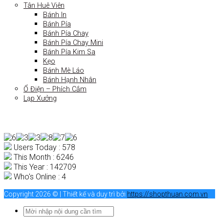
Tân Huê Viên
Bánh In
Bánh Pía
Bánh Pía Chay
Bánh Pía Chay Mini
Bánh Pía Kim Sa
Kẹo
Bánh Mè Láo
Bánh Hạnh Nhân
Ổ Điện – Phích Cắm
Lạp Xưởng
Users Today : 578
This Month : 6246
This Year : 142709
Who's Online : 4
Copyright 2026 © | Thiết kế và duy trì bởi
https://shopthuan.com.vn