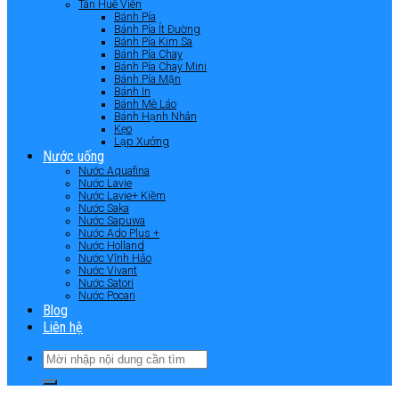
Tân Huê Viên
Bánh Pía
Bánh Pía Ít Đường
Bánh Pía Kim Sa
Bánh Pía Chay
Bánh Pía Chay Mini
Bánh Pía Mặn
Bánh In
Bánh Mè Láo
Bánh Hạnh Nhân
Kẹo
Lạp Xưởng
Nước uống
Nước Aquafina
Nước Lavie
Nước Lavie+ Kiềm
Nước Saka
Nước Sapuwa
Nước Ado Plus +
Nước Holland
Nước Vĩnh Hảo
Nước Vivant
Nước Satori
Nước Pocari
Blog
Liên hệ