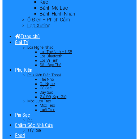
Kẹo
Bánh Mè Láo
Bánh Hạnh Nhân
Ổ Điện – Phích Cắm
Lạp Xưởng
Trang chủ
Giải Trí
Loa Nghe Nhạc
Loa Thẻ Nhớ – USB
Loa Bluetooth
Loa Vi Tính
Đầu Đọc Thẻ
Phụ Kiện
Phụ Kiện Điện Thoại
Thẻ Nhớ
Tai Nghe
Củ Sạc
Dây Sạc
Giá Đỡ, Kẹp Giữ
Móc Lưới Treo
Móc Treo
Lưới Treo
Pin Sạc
Pin
Chăm Sóc Nhà Cửa
Tẩy Rửa
Food