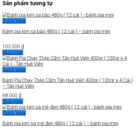
Sản phẩm tương tự
Quick View
Bánh pía kim sa bắp 480g ( 12 cái ) – bánh pía mini
103.000
₫
Mua ngay
Quick View
Bánh Pía Chay Thập Cẩm Tân Huê Viên 400gr ( 100gr x 4 Cái )
– Tân Huê Viên
68.000
₫
Mua ngay
Quick View
Bánh pía kim sa mè đen 480g ( 12 cái ) – bánh pía mini