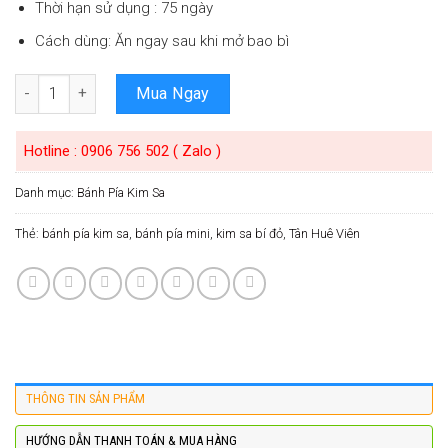
Thời hạn sử dụng : 75 ngày
Cách dùng: Ăn ngay sau khi mở bao bì
Số lượng
Mua Ngay
Hotline : 0906 756 502 ( Zalo )
Danh mục:
Bánh Pía Kim Sa
Thẻ:
bánh pía kim sa
,
bánh pía mini
,
kim sa bí đỏ
,
Tân Huê Viên
THÔNG TIN SẢN PHẨM
HƯỚNG DẪN THANH TOÁN & MUA HÀNG