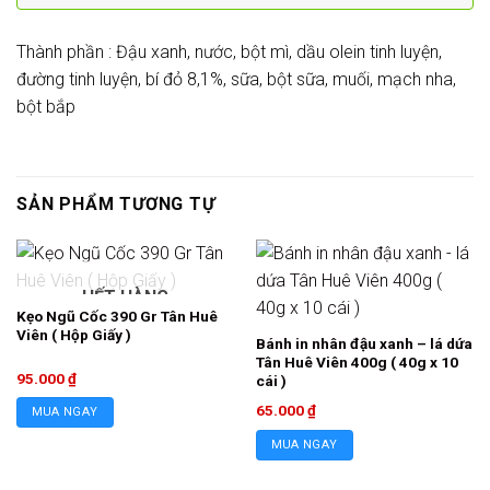
Thành phần : Đậu xanh, nước, bột mì, dầu olein tinh luyện,
đường tinh luyện, bí đỏ 8,1%, sữa, bột sữa, muối, mạch nha,
bột bắp
SẢN PHẨM TƯƠNG TỰ
HẾT HÀNG
Kẹo Ngũ Cốc 390 Gr Tân Huê
Viên ( Hộp Giấy )
Bánh in nhân đậu xanh – lá dứa
Tân Huê Viên 400g ( 40g x 10
95.000
₫
cái )
65.000
₫
MUA NGAY
MUA NGAY