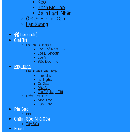
Kẹo
Bánh Mè Láo
Bánh Hạnh Nhân
Ổ Điện – Phích Cắm
Lạp Xưởng
Trang chủ
Giải Trí
Loa Nghe Nhạc
Loa Thẻ Nhớ – USB
Loa Bluetooth
Loa Vi Tính
Đầu Đọc Thẻ
Phụ Kiện
Phụ Kiện Điện Thoại
Thẻ Nhớ
Tai Nghe
Củ Sạc
Dây Sạc
Giá Đỡ, Kẹp Giữ
Móc Lưới Treo
Móc Treo
Lưới Treo
Pin Sạc
Pin
Chăm Sóc Nhà Cửa
Tẩy Rửa
Food