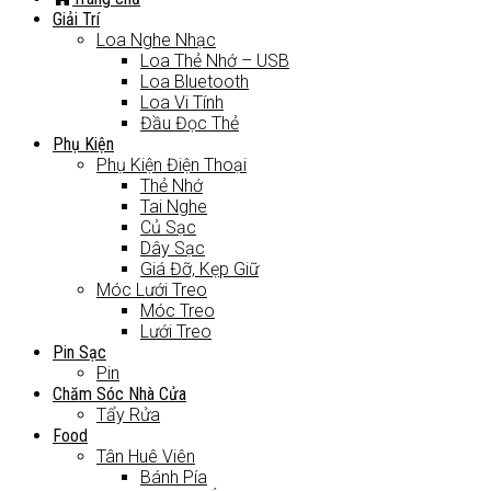
Giải Trí
Loa Nghe Nhạc
Loa Thẻ Nhớ – USB
Loa Bluetooth
Loa Vi Tính
Đầu Đọc Thẻ
Phụ Kiện
Phụ Kiện Điện Thoại
Thẻ Nhớ
Tai Nghe
Củ Sạc
Dây Sạc
Giá Đỡ, Kẹp Giữ
Móc Lưới Treo
Móc Treo
Lưới Treo
Pin Sạc
Pin
Chăm Sóc Nhà Cửa
Tẩy Rửa
Food
Tân Huê Viên
Bánh Pía