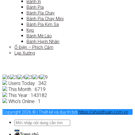
Bánh In
Bánh Pía
Bánh Pía Chay
Bánh Pía Chay Mini
Bánh Pía Kim Sa
Kẹo
Bánh Mè Láo
Bánh Hạnh Nhân
Ổ Điện – Phích Cắm
Lạp Xưởng
Users Today : 342
This Month : 6719
This Year : 143182
Who's Online : 1
Copyright 2026 © | Thiết kế và duy trì bởi
https://shopthuan.com.vn
Trang chủ