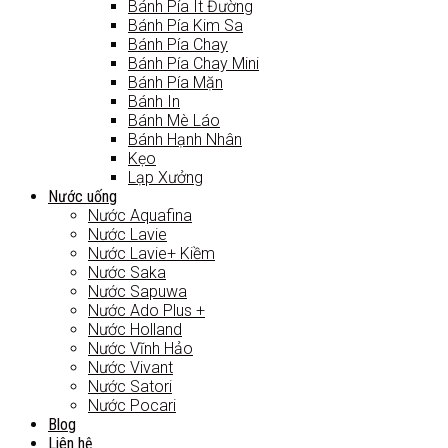
Bánh Pía Ít Đường
Bánh Pía Kim Sa
Bánh Pía Chay
Bánh Pía Chay Mini
Bánh Pía Mặn
Bánh In
Bánh Mè Láo
Bánh Hạnh Nhân
Kẹo
Lạp Xưởng
Nước uống
Nước Aquafina
Nước Lavie
Nước Lavie+ Kiềm
Nước Saka
Nước Sapuwa
Nước Ado Plus +
Nước Holland
Nước Vĩnh Hảo
Nước Vivant
Nước Satori
Nước Pocari
Blog
Liên hệ