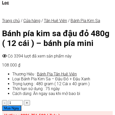
Lọc
Trang chủ
/
Cửa hàng
/
Tân Huê Viên
/
Bánh Pía Kim Sa
Bánh pía kim sa đậu đỏ 480g
( 12 cái ) – bánh pía mini
Có 3394 lượt đã xem sản phẩm này
108.000
₫
Thương Hiệu :
Bánh Pía Tân Huê Viên
Loại Bánh Pía Kim Sa – Đậu Đỏ + Đậu Xanh
Trọng lượng : 480 gram ( 12 Cái x 40 gram )
Thời hạn sử dụng : 75 ngày
Cách dùng: Ăn ngay sau khi mở bao bì
Số
lượng
Mua Ngay