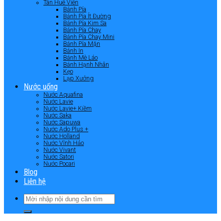
Tân Huê Viên
Bánh Pía
Bánh Pía Ít Đường
Bánh Pía Kim Sa
Bánh Pía Chay
Bánh Pía Chay Mini
Bánh Pía Mặn
Bánh In
Bánh Mè Láo
Bánh Hạnh Nhân
Kẹo
Lạp Xưởng
Nước uống
Nước Aquafina
Nước Lavie
Nước Lavie+ Kiềm
Nước Saka
Nước Sapuwa
Nước Ado Plus +
Nước Holland
Nước Vĩnh Hảo
Nước Vivant
Nước Satori
Nước Pocari
Blog
Liên hệ