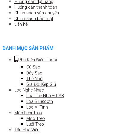
Hướng dẫn đặt hàng
Hướng dẫn thanh toán
Chính sách vận chuyển
Chính sách bảo mật
Liên hệ
DANH MỤC SẢN PHẨM
Phụ Kiện Điện Thoại
Củ Sạc
Dây Sạc
Thẻ Nhớ
Giá Đỡ, Kẹp Giữ
Loa Nghe Nhạc
Loa Thẻ Nhớ – USB
Loa Bluetooth
Loa Vi Tính
Móc Lưới Treo
Móc Treo
Lưới Treo
Tân Huê Viên