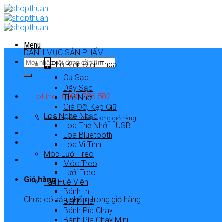
Skip
to
content
Menu
DANH MỤC SẢN PHẨM
Phụ Kiện Điện Thoại
Củ Sạc
Dây Sạc
Hotline : 0906 756 502
Thẻ Nhớ
Giá Đỡ, Kẹp Giữ
Loa Nghe Nhạc
Chưa có sản phẩm trong giỏ hàng.
Loa Thẻ Nhớ – USB
Loa Bluetooth
Loa Vi Tính
Móc Lưới Treo
Móc Treo
Lưới Treo
Giỏ hàng
Tân Huê Viên
Bánh In
Chưa có sản phẩm trong giỏ hàng.
Bánh Pía
Bánh Pía Chay
Bánh Pía Chay Mini