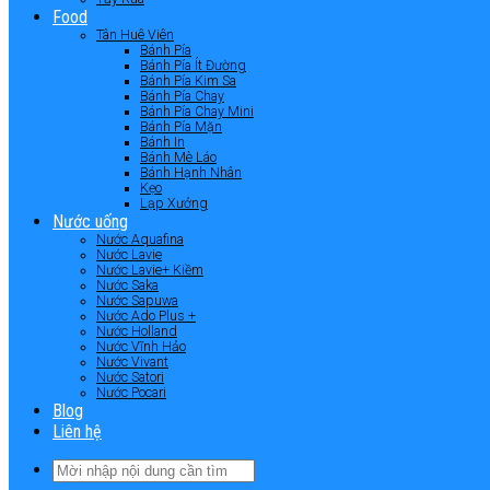
Food
Tân Huê Viên
Bánh Pía
Bánh Pía Ít Đường
Bánh Pía Kim Sa
Bánh Pía Chay
Bánh Pía Chay Mini
Bánh Pía Mặn
Bánh In
Bánh Mè Láo
Bánh Hạnh Nhân
Kẹo
Lạp Xưởng
Nước uống
Nước Aquafina
Nước Lavie
Nước Lavie+ Kiềm
Nước Saka
Nước Sapuwa
Nước Ado Plus +
Nước Holland
Nước Vĩnh Hảo
Nước Vivant
Nước Satori
Nước Pocari
Blog
Liên hệ