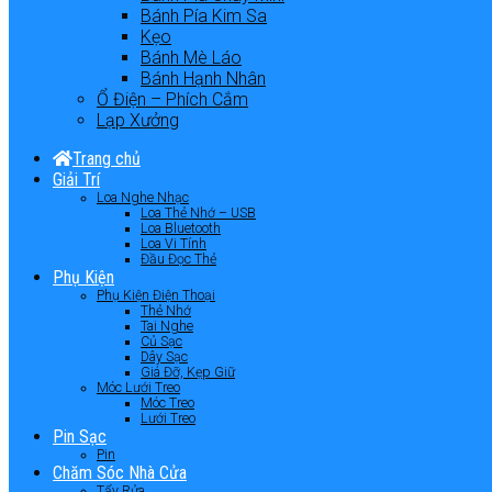
Bánh Pía Kim Sa
Kẹo
Bánh Mè Láo
Bánh Hạnh Nhân
Ổ Điện – Phích Cắm
Lạp Xưởng
Trang chủ
Giải Trí
Loa Nghe Nhạc
Loa Thẻ Nhớ – USB
Loa Bluetooth
Loa Vi Tính
Đầu Đọc Thẻ
Phụ Kiện
Phụ Kiện Điện Thoại
Thẻ Nhớ
Tai Nghe
Củ Sạc
Dây Sạc
Giá Đỡ, Kẹp Giữ
Móc Lưới Treo
Móc Treo
Lưới Treo
Pin Sạc
Pin
Chăm Sóc Nhà Cửa
Tẩy Rửa