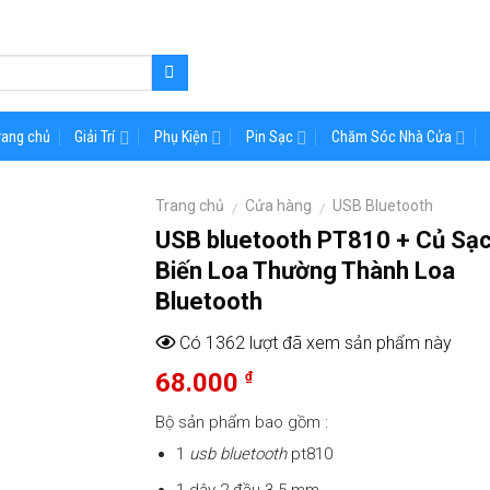
rang chủ
Giải Trí
Phụ Kiện
Pin Sạc
Chăm Sóc Nhà Cửa
Trang chủ
Cửa hàng
USB Bluetooth
/
/
USB bluetooth PT810 + Củ Sạc
Biến Loa Thường Thành Loa
Bluetooth
Có 1362 lượt đã xem sản phẩm này
68.000
₫
Bộ sản phẩm bao gồm :
1
usb bluetooth
pt810
1 dây 2 đầu 3.5 mm