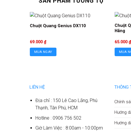
SẢN PHẨM TƯƠNG TỰ
Chuột Q
Chuột Quang Genius DX110
Hãng
69.000
₫
65.000
₫
MUA NGAY
MUA N
LIÊN HỆ
THÔNG 
Địa chỉ : 150 Lê Cao Lãng, Phú
Chính sá
Thạnh, Tân Phú, HCM
Hướng d
Hotline : 0906 756 502
Hướng d
Giờ Làm Việc : 8:00am - 10:00pm