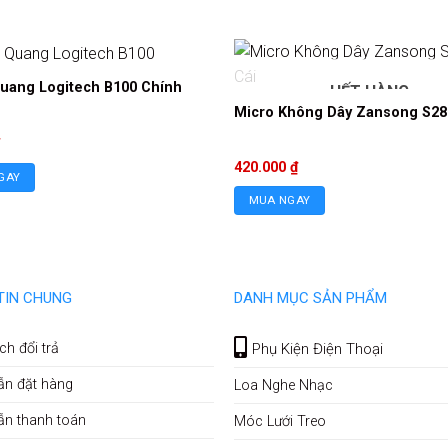
uang Logitech B100 Chính
HẾT HÀNG
Micro Không Dây Zansong S28 
420.000
₫
GAY
MUA NGAY
TIN CHUNG
DANH MỤC SẢN PHẨM
ch đổi trả
Phụ Kiện Điện Thoại
ẫn đặt hàng
Loa Nghe Nhạc
ẫn thanh toán
Móc Lưới Treo