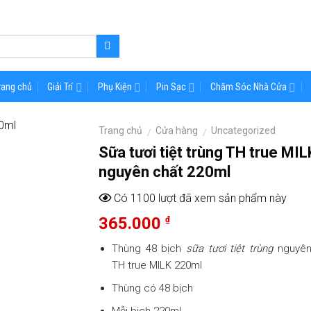
rang chủ
Giải Trí
Phụ Kiện
Pin Sạc
Chăm Sóc Nhà Cửa
Trang chủ
Cửa hàng
Uncategorized
/
/
Sữa tươi tiệt trùng TH true MIL
nguyên chất 220ml
Có 1100 lượt đã xem sản phẩm này
365.000
₫
Thùng 48 bịch
sữa tươi tiệt trùng
nguyên
TH true MILK 220ml
Thùng có 48 bịch
Mỗi bịch 220ml