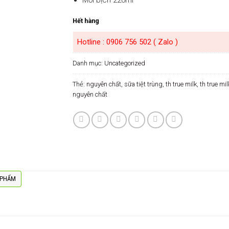
Hết hàng
Hotline : 0906 756 502 ( Zalo )
Danh mục:
Uncategorized
Thẻ:
nguyên chất
,
sữa tiệt trùng
,
th true milk
,
th true mil
nguyên chất
 PHẨM