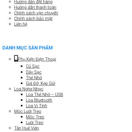
Hướng dẫn đặt hàng
Hướng dẫn thanh toán
Chính sách vận chuyển
Chính sách bảo mật
Liên hệ
DANH MỤC SẢN PHẨM
Phụ Kiện Điện Thoại
Củ Sạc
Dây Sạc
Thẻ Nhớ
Giá Đỡ, Kẹp Giữ
Loa Nghe Nhạc
Loa Thẻ Nhớ – USB
Loa Bluetooth
Loa Vi Tính
Móc Lưới Treo
Móc Treo
Lưới Treo
Tân Huê Viên