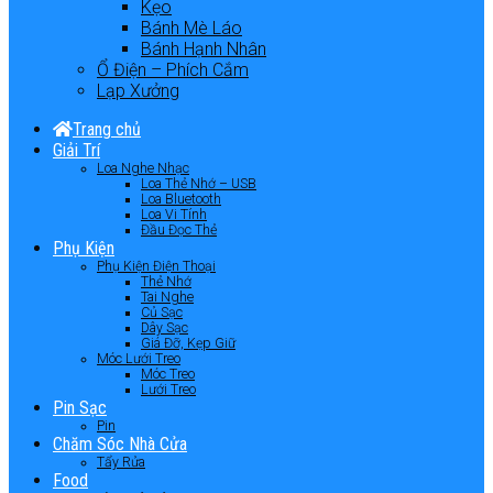
Kẹo
Bánh Mè Láo
Bánh Hạnh Nhân
Ổ Điện – Phích Cắm
Lạp Xưởng
Trang chủ
Giải Trí
Loa Nghe Nhạc
Loa Thẻ Nhớ – USB
Loa Bluetooth
Loa Vi Tính
Đầu Đọc Thẻ
Phụ Kiện
Phụ Kiện Điện Thoại
Thẻ Nhớ
Tai Nghe
Củ Sạc
Dây Sạc
Giá Đỡ, Kẹp Giữ
Móc Lưới Treo
Móc Treo
Lưới Treo
Pin Sạc
Pin
Chăm Sóc Nhà Cửa
Tẩy Rửa
Food