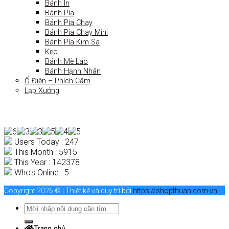
Bánh In
Bánh Pía
Bánh Pía Chay
Bánh Pía Chay Mini
Bánh Pía Kim Sa
Kẹo
Bánh Mè Láo
Bánh Hạnh Nhân
Ổ Điện – Phích Cắm
Lạp Xưởng
Users Today : 247
This Month : 5915
This Year : 142378
Who's Online : 5
Copyright 2026 © | Thiết kế và duy trì bởi
https://shopthuan.com.vn
Trang chủ