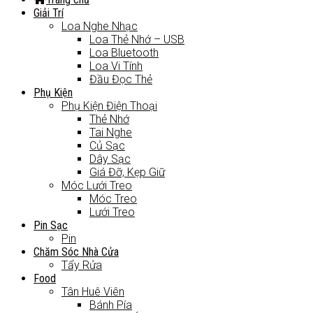
Giải Trí
Loa Nghe Nhạc
Loa Thẻ Nhớ – USB
Loa Bluetooth
Loa Vi Tính
Đầu Đọc Thẻ
Phụ Kiện
Phụ Kiện Điện Thoại
Thẻ Nhớ
Tai Nghe
Củ Sạc
Dây Sạc
Giá Đỡ, Kẹp Giữ
Móc Lưới Treo
Móc Treo
Lưới Treo
Pin Sạc
Pin
Chăm Sóc Nhà Cửa
Tẩy Rửa
Food
Tân Huê Viên
Bánh Pía