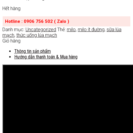
Hết hàng
Hotline : 0906 756 502 ( Zalo )
Danh mục:
Uncategorized
Thẻ:
milo
,
milo ít đường
,
sữa lúa
mạch
,
thức uống lúa mạch
Giỏ hàng
Thông tin sản phẩm
Hướng dẫn thanh toán & Mua hàng