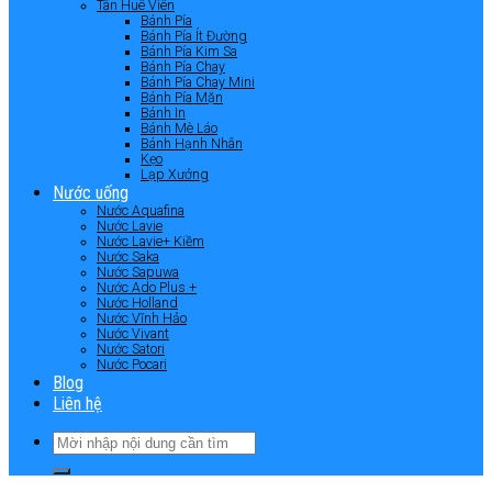
Tân Huê Viên
Bánh Pía
Bánh Pía Ít Đường
Bánh Pía Kim Sa
Bánh Pía Chay
Bánh Pía Chay Mini
Bánh Pía Mặn
Bánh In
Bánh Mè Láo
Bánh Hạnh Nhân
Kẹo
Lạp Xưởng
Nước uống
Nước Aquafina
Nước Lavie
Nước Lavie+ Kiềm
Nước Saka
Nước Sapuwa
Nước Ado Plus +
Nước Holland
Nước Vĩnh Hảo
Nước Vivant
Nước Satori
Nước Pocari
Blog
Liên hệ