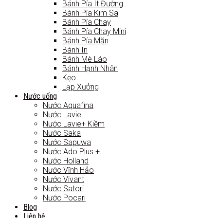
Bánh Pía Ít Đường
Bánh Pía Kim Sa
Bánh Pía Chay
Bánh Pía Chay Mini
Bánh Pía Mặn
Bánh In
Bánh Mè Láo
Bánh Hạnh Nhân
Kẹo
Lạp Xưởng
Nước uống
Nước Aquafina
Nước Lavie
Nước Lavie+ Kiềm
Nước Saka
Nước Sapuwa
Nước Ado Plus +
Nước Holland
Nước Vĩnh Hảo
Nước Vivant
Nước Satori
Nước Pocari
Blog
Liên hệ