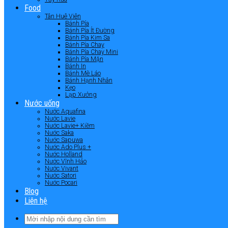
Food
Tân Huê Viên
Bánh Pía
Bánh Pía Ít Đường
Bánh Pía Kim Sa
Bánh Pía Chay
Bánh Pía Chay Mini
Bánh Pía Mặn
Bánh In
Bánh Mè Láo
Bánh Hạnh Nhân
Kẹo
Lạp Xưởng
Nước uống
Nước Aquafina
Nước Lavie
Nước Lavie+ Kiềm
Nước Saka
Nước Sapuwa
Nước Ado Plus +
Nước Holland
Nước Vĩnh Hảo
Nước Vivant
Nước Satori
Nước Pocari
Blog
Liên hệ