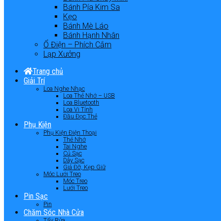
Bánh Pía Kim Sa
Kẹo
Bánh Mè Láo
Bánh Hạnh Nhân
Ổ Điện – Phích Cắm
Lạp Xưởng
Trang chủ
Giải Trí
Loa Nghe Nhạc
Loa Thẻ Nhớ – USB
Loa Bluetooth
Loa Vi Tính
Đầu Đọc Thẻ
Phụ Kiện
Phụ Kiện Điện Thoại
Thẻ Nhớ
Tai Nghe
Củ Sạc
Dây Sạc
Giá Đỡ, Kẹp Giữ
Móc Lưới Treo
Móc Treo
Lưới Treo
Pin Sạc
Pin
Chăm Sóc Nhà Cửa
Tẩy Rửa