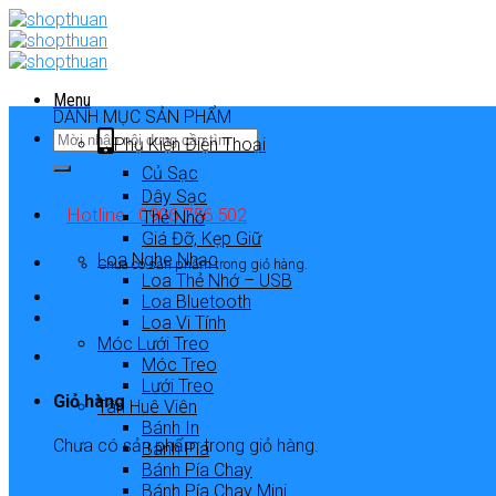
Skip
to
content
Menu
DANH MỤC SẢN PHẨM
Phụ Kiện Điện Thoại
Củ Sạc
Dây Sạc
Hotline : 0906 756 502
Thẻ Nhớ
Giá Đỡ, Kẹp Giữ
Loa Nghe Nhạc
Chưa có sản phẩm trong giỏ hàng.
Loa Thẻ Nhớ – USB
Loa Bluetooth
Loa Vi Tính
Móc Lưới Treo
Móc Treo
Lưới Treo
Giỏ hàng
Tân Huê Viên
Bánh In
Chưa có sản phẩm trong giỏ hàng.
Bánh Pía
Bánh Pía Chay
Bánh Pía Chay Mini