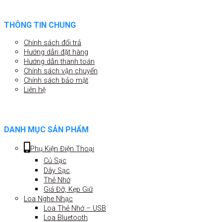
THÔNG TIN CHUNG
Chính sách đổi trả
Hướng dẫn đặt hàng
Hướng dẫn thanh toán
Chính sách vận chuyển
Chính sách bảo mật
Liên hệ
DANH MỤC SẢN PHẨM
Phụ Kiện Điện Thoại
Củ Sạc
Dây Sạc
Thẻ Nhớ
Giá Đỡ, Kẹp Giữ
Loa Nghe Nhạc
Loa Thẻ Nhớ – USB
Loa Bluetooth