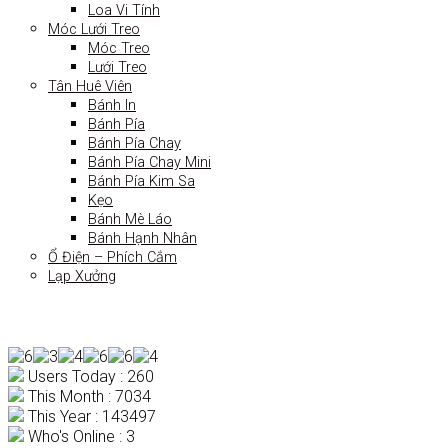
Loa Vi Tính
Móc Lưới Treo
Móc Treo
Lưới Treo
Tân Huê Viên
Bánh In
Bánh Pía
Bánh Pía Chay
Bánh Pía Chay Mini
Bánh Pía Kim Sa
Kẹo
Bánh Mè Láo
Bánh Hạnh Nhân
Ổ Điện – Phích Cắm
Lạp Xưởng
Users Today : 260
This Month : 7034
This Year : 143497
Who's Online : 3