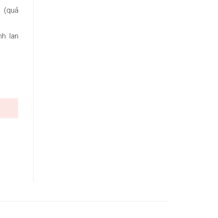
 (quả
nh lan