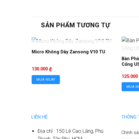
SẢN PHẨM TƯƠNG TỰ
HẾT HÀNG
Micro Không Dây Zansong V10 TU
Bàn Phí
Cổng U
130.000
₫
125.000
MUA NGAY
MUA N
LIÊN HỆ
THÔNG 
Địa chỉ : 150 Lê Cao Lãng, Phú
Chính sá
Thạnh, Tân Phú, HCM