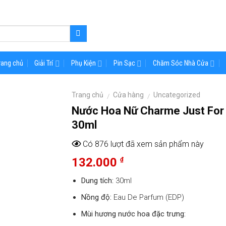
rang chủ
Giải Trí
Phụ Kiện
Pin Sạc
Chăm Sóc Nhà Cửa
Trang chủ
Cửa hàng
Uncategorized
/
/
Nước Hoa Nữ Charme Just For
30ml
Có 876 lượt đã xem sản phẩm này
132.000
₫
Dung tích:
30ml
Nồng độ:
Eau De Parfum (EDP)
Mùi hương
nước hoa
đặc trưng: