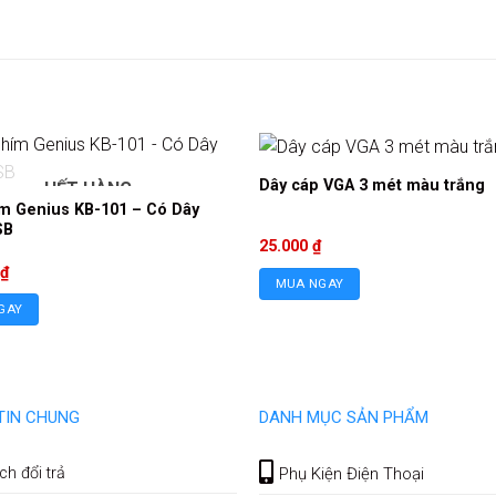
Dây cáp VGA 3 mét màu trắng
HẾT HÀNG
m Genius KB-101 – Có Dây
SB
25.000
₫
₫
MUA NGAY
GAY
TIN CHUNG
DANH MỤC SẢN PHẨM
ch đổi trả
Phụ Kiện Điện Thoại