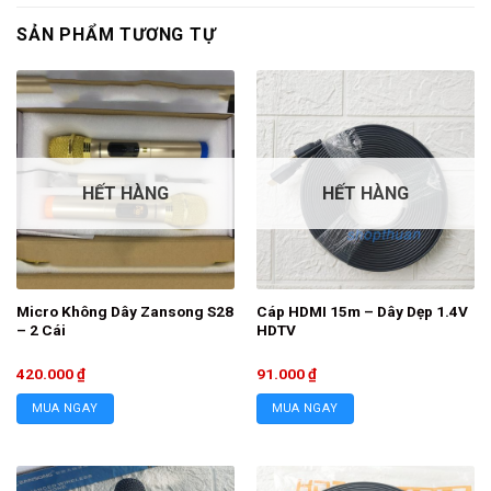
SẢN PHẨM TƯƠNG TỰ
HẾT HÀNG
HẾT HÀNG
Micro Không Dây Zansong S28
Cáp HDMI 15m – Dây Dẹp 1.4V
– 2 Cái
HDTV
420.000
₫
91.000
₫
MUA NGAY
MUA NGAY