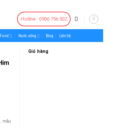
Hotline : 0906 756 502
Food
Nước uống
Blog
Liên hệ
Giỏ hàng
Him
g, mẫu