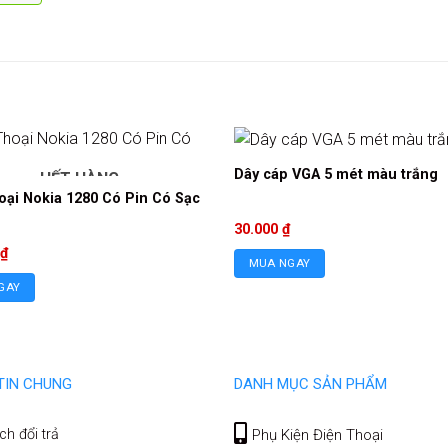
Dây cáp VGA 5 mét màu trắng
HẾT HÀNG
oại Nokia 1280 Có Pin Có Sạc
30.000
₫
₫
MUA NGAY
GAY
TIN CHUNG
DANH MỤC SẢN PHẨM
ch đổi trả
Phụ Kiện Điện Thoại