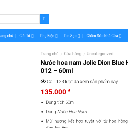
rang chủ
Giải Trí
Phụ Kiện
Pin Sạc
Chăm Sóc Nhà Cửa
Trang chủ
Cửa hàng
Uncategorized
/
/
Nước hoa nam Jolie Dion Blue 
012 – 60ml
Có 1128 lượt đã xem sản phẩm này
135.000
₫
Dung tích 60ml
Dạng
Nước Hoa Nam
Mùi hương kết hợp tuyệt vời từ hoa hồn
đơn, lan tím.