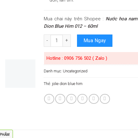
Mua chai này trên Shopee :
Nước hoa nam 
Dion Blue Him 012 – 60ml
Số lượng
Mua Ngay
Hotline : 0906 756 502 ( Zalo )
Danh mục:
Uncategorized
Thẻ:
jolie dion blue him
 PHẨM