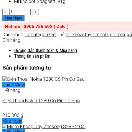
Mì khô xốt Spaghetti 91g
Số
lượng
Mua Ngay
Hotline : 0906 756 502 ( Zalo )
Danh mục:
Uncategorized
Thẻ:
mì khoai tây omachi
,
mì tôm
,
xố
Giỏ hàng
Hướng dẫn thanh toán & Mua hàng
Thông tin sản phẩm
Sản phẩm tương tự
Quick View
Hết hàng
Điện Thoại Nokia 1280 Có Pin Có Sạc
210.000
₫
Mua ngay