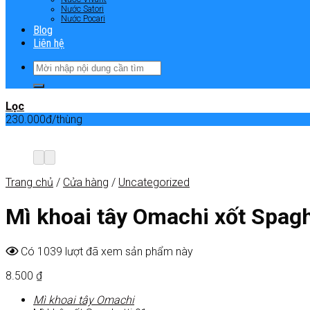
Nước Satori
Nước Pocari
Blog
Liên hệ
Lọc
230.000đ/thùng
Trang chủ
/
Cửa hàng
/
Uncategorized
Mì khoai tây Omachi xốt Spagh
Có 1039 lượt đã xem sản phẩm này
8.500
₫
Mì khoai tây Omachi