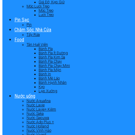
Giá Đỡ, Kẹp Giữ
Móc Lưới Treo
Móc Treo
Lưới Treo
Pin Sạc
Pin
Chăm Sóc Nhà Cửa
Tẩy Rửa
Food
Tân Huê Viên
Bánh Pía
Bánh Pía Ít Đường
Bánh Pía Kim Sa
Bánh Pía Chay
Bánh Pía Chay Mini
Bánh Pía Mặn
Bánh In
Bánh Mè Láo
Bánh Hạnh Nhân
Kẹo
Lạp Xưởng
Nước uống
Nước Aquafina
Nước Lavie
Nước Lavie+ Kiềm
Nước Saka
Nước Sapuwa
Nước Ado Plus +
Nước Holland
Nước Vĩnh Hảo
Nước Vivant