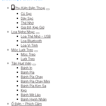
Phụ Kiện Điện Thoại
Củ Sạc
Dây Sạc
Thẻ Nhớ
Giá Đỡ, Kẹp Giữ
Loa Nghe Nhạc
Loa Thẻ Nhớ – USB
Loa Bluetooth
Loa Vi Tính
Móc Lưới Treo
Móc Treo
Lưới Treo
Tân Huê Viên
Bánh In
Bánh Pía
Bánh Pía Chay
Bánh Pía Chay Mini
Bánh Pía Kim Sa
Kẹo
Bánh Mè Láo
Bánh Hạnh Nhân
Ổ Điện – Phích Cắm