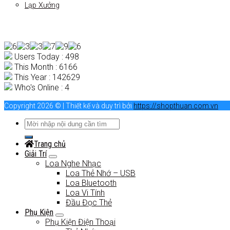
Lạp Xưởng
Users Today : 498
This Month : 6166
This Year : 142629
Who's Online : 4
Copyright 2026 © | Thiết kế và duy trì bởi
https://shopthuan.com.vn
Trang chủ
Giải Trí
Loa Nghe Nhạc
Loa Thẻ Nhớ – USB
Loa Bluetooth
Loa Vi Tính
Đầu Đọc Thẻ
Phụ Kiện
Phụ Kiện Điện Thoại