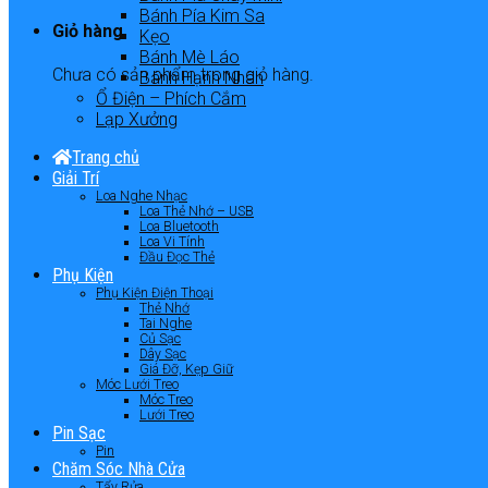
Bánh Pía Kim Sa
Giỏ hàng
Kẹo
Bánh Mè Láo
Chưa có sản phẩm trong giỏ hàng.
Bánh Hạnh Nhân
Ổ Điện – Phích Cắm
Lạp Xưởng
Trang chủ
Giải Trí
Loa Nghe Nhạc
Loa Thẻ Nhớ – USB
Loa Bluetooth
Loa Vi Tính
Đầu Đọc Thẻ
Phụ Kiện
Phụ Kiện Điện Thoại
Thẻ Nhớ
Tai Nghe
Củ Sạc
Dây Sạc
Giá Đỡ, Kẹp Giữ
Móc Lưới Treo
Móc Treo
Lưới Treo
Pin Sạc
Pin
Chăm Sóc Nhà Cửa
Tẩy Rửa