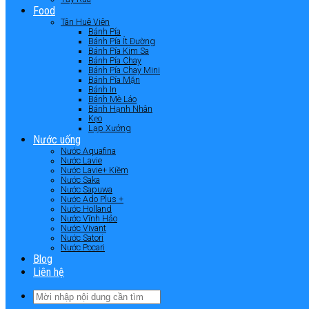
Food
Tân Huê Viên
Bánh Pía
Bánh Pía Ít Đường
Bánh Pía Kim Sa
Bánh Pía Chay
Bánh Pía Chay Mini
Bánh Pía Mặn
Bánh In
Bánh Mè Láo
Bánh Hạnh Nhân
Kẹo
Lạp Xưởng
Nước uống
Nước Aquafina
Nước Lavie
Nước Lavie+ Kiềm
Nước Saka
Nước Sapuwa
Nước Ado Plus +
Nước Holland
Nước Vĩnh Hảo
Nước Vivant
Nước Satori
Nước Pocari
Blog
Liên hệ