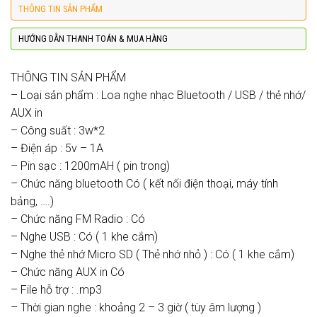
THÔNG TIN SẢN PHẨM
HƯỚNG DẪN THANH TOÁN & MUA HÀNG
THÔNG TIN SẢN PHẨM
– Loại sản phẩm : Loa nghe nhạc Bluetooth / USB / thẻ nhớ/
AUX in
– Công suất : 3w*2
– Điện áp : 5v – 1A
– Pin sạc : 1200mAH ( pin trong)
– Chức năng bluetooth Có ( kết nối điện thoại, máy tính
bảng, ….)
– Chức năng FM Radio : Có
– Nghe USB : Có ( 1 khe cắm)
– Nghe thẻ nhớ Micro SD ( Thẻ nhớ nhỏ ) : Có ( 1 khe cắm)
– Chức năng AUX in Có
– File hỗ trợ : .mp3
– Thời gian nghe : khoảng 2 – 3 giờ ( tùy âm lượng )