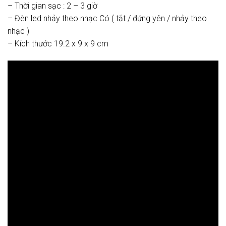
– Thời gian sạc : 2 – 3 giờ
– Đèn led nhảy theo nhạc Có ( tắt / đứng yên / nhảy theo
nhạc )
– Kích thước 19.2 x 9 x 9 cm