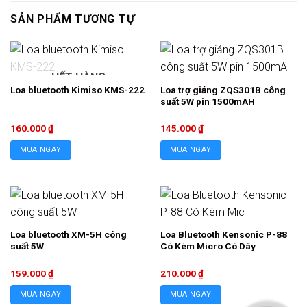
SẢN PHẨM TƯƠNG TỰ
HẾT HÀNG
Loa trợ giảng ZQS301B công
Loa bluetooth Kimiso KMS-222
suất 5W pin 1500mAH
160.000
₫
145.000
₫
MUA NGAY
MUA NGAY
Loa bluetooth XM-5H công
Loa Bluetooth Kensonic P-88
suất 5W
Có Kèm Micro Có Dây
159.000
₫
210.000
₫
MUA NGAY
MUA NGAY