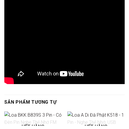
SẢN PHẨM TƯƠNG TỰ
HẾT HÀNG
HẾT HÀNG