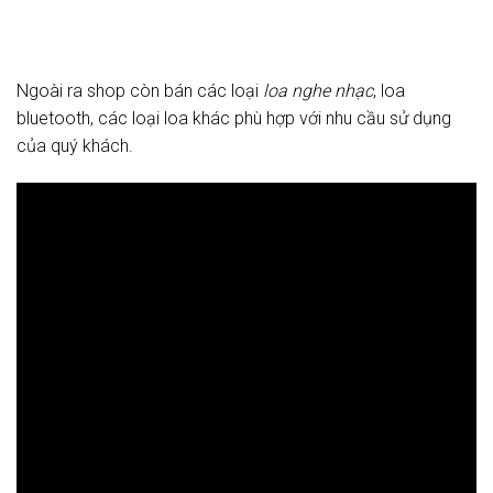
Ngoài ra shop còn bán các loại
loa nghe nhạc
, loa
bluetooth, các loại loa khác phù hợp với nhu cầu sử dụng
của quý khách.