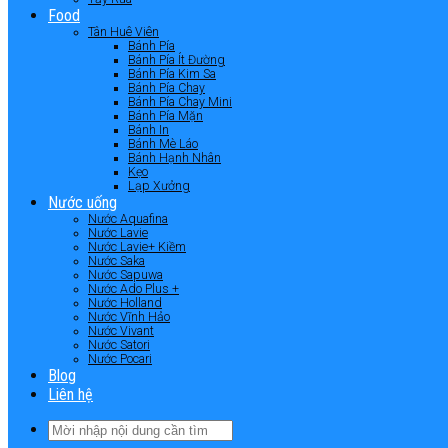
Food
Tân Huê Viên
Bánh Pía
Bánh Pía Ít Đường
Bánh Pía Kim Sa
Bánh Pía Chay
Bánh Pía Chay Mini
Bánh Pía Mặn
Bánh In
Bánh Mè Láo
Bánh Hạnh Nhân
Kẹo
Lạp Xưởng
Nước uống
Nước Aquafina
Nước Lavie
Nước Lavie+ Kiềm
Nước Saka
Nước Sapuwa
Nước Ado Plus +
Nước Holland
Nước Vĩnh Hảo
Nước Vivant
Nước Satori
Nước Pocari
Blog
Liên hệ