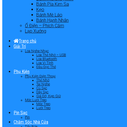
Bánh Pía Kim Sa
Kẹo
Bánh Mè Láo
Bánh Hạnh Nhân
Ổ Điện – Phích Cắm
Lạp Xưởng
Trang chủ
Giải Trí
Loa Nghe Nhạc
Loa Thẻ Nhớ – USB
Loa Bluetooth
Loa Vi Tính
Đầu Đọc Thẻ
Phụ Kiện
Phụ Kiện Điện Thoại
Thẻ Nhớ
Tai Nghe
Củ Sạc
Dây Sạc
Giá Đỡ, Kẹp Giữ
Móc Lưới Treo
Móc Treo
Lưới Treo
Pin Sạc
Pin
Chăm Sóc Nhà Cửa
Tẩy Rửa