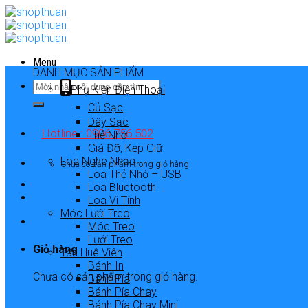
Skip
to
content
Menu
DANH MỤC SẢN PHẨM
Phụ Kiện Điện Thoại
Củ Sạc
Dây Sạc
Hotline : 0906 756 502
Thẻ Nhớ
Giá Đỡ, Kẹp Giữ
Loa Nghe Nhạc
Chưa có sản phẩm trong giỏ hàng.
Loa Thẻ Nhớ – USB
Loa Bluetooth
Loa Vi Tính
Móc Lưới Treo
Móc Treo
Lưới Treo
Giỏ hàng
Tân Huê Viên
Bánh In
Chưa có sản phẩm trong giỏ hàng.
Bánh Pía
Bánh Pía Chay
Bánh Pía Chay Mini