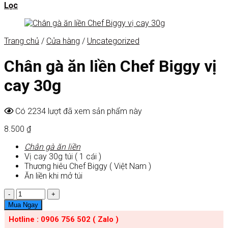
Lọc
Trang chủ
/
Cửa hàng
/
Uncategorized
Chân gà ăn liền Chef Biggy vị
cay 30g
Có 2234 lượt đã xem sản phẩm này
8.500
₫
Chân gà ăn liền
Vị cay 30g túi ( 1 cái )
Thương hiêu Chef Biggy ( Việt Nam )
Ăn liền khi mở túi
Số
lượng
Mua Ngay
Hotline : 0906 756 502 ( Zalo )