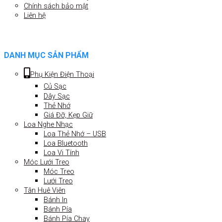
Chính sách bảo mật
Liên hệ
DANH MỤC SẢN PHẨM
Phụ Kiện Điện Thoại
Củ Sạc
Dây Sạc
Thẻ Nhớ
Giá Đỡ, Kẹp Giữ
Loa Nghe Nhạc
Loa Thẻ Nhớ – USB
Loa Bluetooth
Loa Vi Tính
Móc Lưới Treo
Móc Treo
Lưới Treo
Tân Huê Viên
Bánh In
Bánh Pía
Bánh Pía Chay