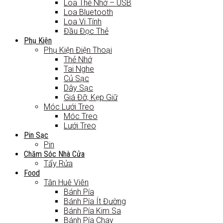
Loa Thẻ Nhớ – USB
Loa Bluetooth
Loa Vi Tính
Đầu Đọc Thẻ
Phụ Kiện
Phụ Kiện Điện Thoại
Thẻ Nhớ
Tai Nghe
Củ Sạc
Dây Sạc
Giá Đỡ, Kẹp Giữ
Móc Lưới Treo
Móc Treo
Lưới Treo
Pin Sạc
Pin
Chăm Sóc Nhà Cửa
Tẩy Rửa
Food
Tân Huê Viên
Bánh Pía
Bánh Pía Ít Đường
Bánh Pía Kim Sa
Bánh Pía Chay