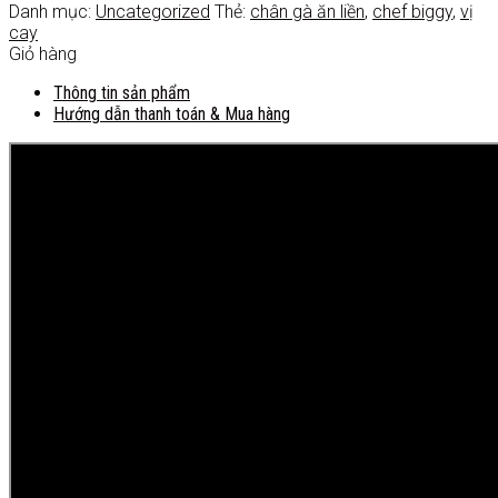
Danh mục:
Uncategorized
Thẻ:
chân gà ăn liền
,
chef biggy
,
vị
cay
Giỏ hàng
Thông tin sản phẩm
Hướng dẫn thanh toán & Mua hàng