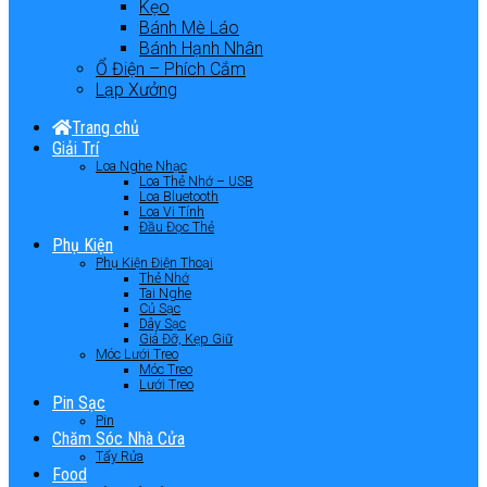
Kẹo
Bánh Mè Láo
Bánh Hạnh Nhân
Ổ Điện – Phích Cắm
Lạp Xưởng
Trang chủ
Giải Trí
Loa Nghe Nhạc
Loa Thẻ Nhớ – USB
Loa Bluetooth
Loa Vi Tính
Đầu Đọc Thẻ
Phụ Kiện
Phụ Kiện Điện Thoại
Thẻ Nhớ
Tai Nghe
Củ Sạc
Dây Sạc
Giá Đỡ, Kẹp Giữ
Móc Lưới Treo
Móc Treo
Lưới Treo
Pin Sạc
Pin
Chăm Sóc Nhà Cửa
Tẩy Rửa
Food