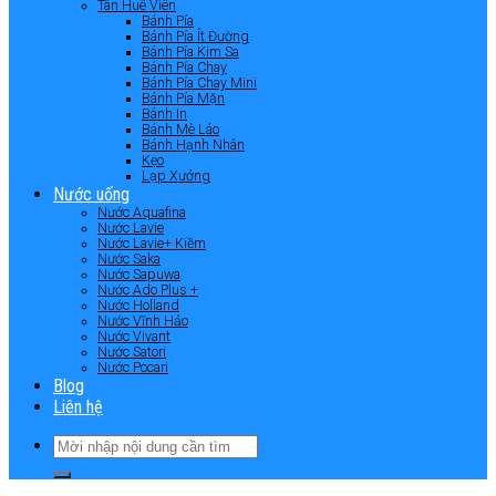
Tân Huê Viên
Bánh Pía
Bánh Pía Ít Đường
Bánh Pía Kim Sa
Bánh Pía Chay
Bánh Pía Chay Mini
Bánh Pía Mặn
Bánh In
Bánh Mè Láo
Bánh Hạnh Nhân
Kẹo
Lạp Xưởng
Nước uống
Nước Aquafina
Nước Lavie
Nước Lavie+ Kiềm
Nước Saka
Nước Sapuwa
Nước Ado Plus +
Nước Holland
Nước Vĩnh Hảo
Nước Vivant
Nước Satori
Nước Pocari
Blog
Liên hệ