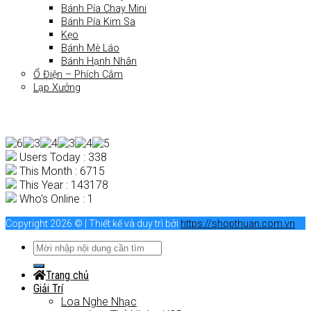
Bánh Pía Chay Mini
Bánh Pía Kim Sa
Kẹo
Bánh Mè Láo
Bánh Hạnh Nhân
Ổ Điện – Phích Cắm
Lạp Xưởng
Users Today : 338
This Month : 6715
This Year : 143178
Who's Online : 1
Copyright 2026 © | Thiết kế và duy trì bởi
https://shopthuan.com.vn
Trang chủ
Giải Trí
Loa Nghe Nhạc