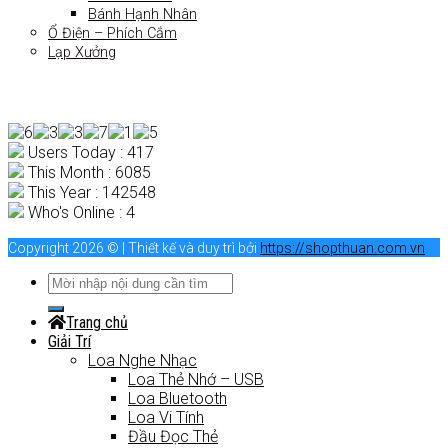
Bánh Hạnh Nhân
Ổ Điện – Phích Cắm
Lạp Xưởng
Users Today : 417
This Month : 6085
This Year : 142548
Who's Online : 4
Copyright 2026 © | Thiết kế và duy trì bởi
https://shopthuan.com.vn
Trang chủ
Giải Trí
Loa Nghe Nhạc
Loa Thẻ Nhớ – USB
Loa Bluetooth
Loa Vi Tính
Đầu Đọc Thẻ