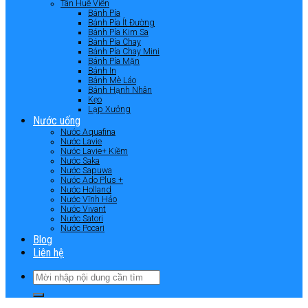
Tân Huê Viên
Bánh Pía
Bánh Pía Ít Đường
Bánh Pía Kim Sa
Bánh Pía Chay
Bánh Pía Chay Mini
Bánh Pía Mặn
Bánh In
Bánh Mè Láo
Bánh Hạnh Nhân
Kẹo
Lạp Xưởng
Nước uống
Nước Aquafina
Nước Lavie
Nước Lavie+ Kiềm
Nước Saka
Nước Sapuwa
Nước Ado Plus +
Nước Holland
Nước Vĩnh Hảo
Nước Vivant
Nước Satori
Nước Pocari
Blog
Liên hệ