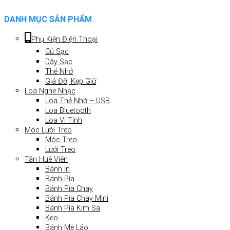
DANH MỤC SẢN PHẨM
Phụ Kiện Điện Thoại
Củ Sạc
Dây Sạc
Thẻ Nhớ
Giá Đỡ, Kẹp Giữ
Loa Nghe Nhạc
Loa Thẻ Nhớ – USB
Loa Bluetooth
Loa Vi Tính
Móc Lưới Treo
Móc Treo
Lưới Treo
Tân Huê Viên
Bánh In
Bánh Pía
Bánh Pía Chay
Bánh Pía Chay Mini
Bánh Pía Kim Sa
Kẹo
Bánh Mè Láo