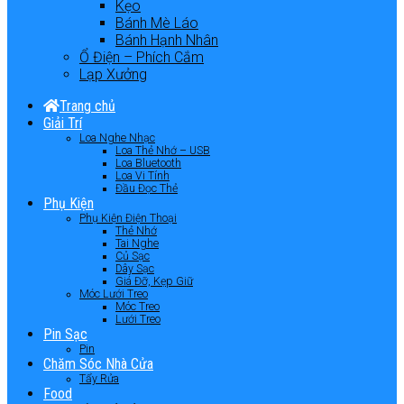
Kẹo
Bánh Mè Láo
Bánh Hạnh Nhân
Ổ Điện – Phích Cắm
Lạp Xưởng
Trang chủ
Giải Trí
Loa Nghe Nhạc
Loa Thẻ Nhớ – USB
Loa Bluetooth
Loa Vi Tính
Đầu Đọc Thẻ
Phụ Kiện
Phụ Kiện Điện Thoại
Thẻ Nhớ
Tai Nghe
Củ Sạc
Dây Sạc
Giá Đỡ, Kẹp Giữ
Móc Lưới Treo
Móc Treo
Lưới Treo
Pin Sạc
Pin
Chăm Sóc Nhà Cửa
Tẩy Rửa
Food