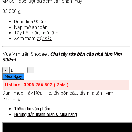
Có 1635 lượt đã xem sản phẩm này
33.000
₫
Dung tích 900ml
Nắp mở an toàn
Tẩy bồn cầu, nhà tắm
Xem thêm
tẩy rửa
Mua Vim trên Shopee :
Chai tẩy rửa bồn cầu nhà tắm Vim
900ml
Số
lượng
Mua Ngay
Hotline : 0906 756 502 ( Zalo )
Danh mục:
Tẩy Rửa
Thẻ:
tẩy bồn cầu
,
tẩy nhà tắm
,
vim
Giỏ hàng
Thông tin sản phẩm
Hướng dẫn thanh toán & Mua hàng