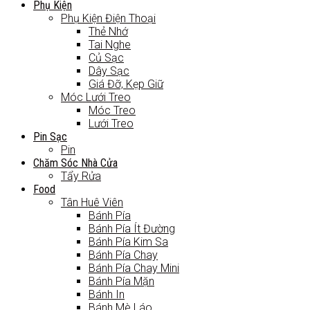
Phụ Kiện
Phụ Kiện Điện Thoại
Thẻ Nhớ
Tai Nghe
Củ Sạc
Dây Sạc
Giá Đỡ, Kẹp Giữ
Móc Lưới Treo
Móc Treo
Lưới Treo
Pin Sạc
Pin
Chăm Sóc Nhà Cửa
Tẩy Rửa
Food
Tân Huê Viên
Bánh Pía
Bánh Pía Ít Đường
Bánh Pía Kim Sa
Bánh Pía Chay
Bánh Pía Chay Mini
Bánh Pía Mặn
Bánh In
Bánh Mè Láo