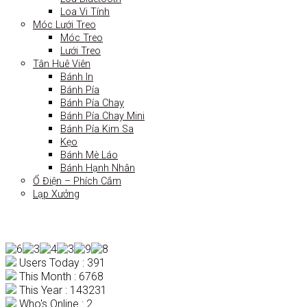
Loa Vi Tính
Móc Lưới Treo
Móc Treo
Lưới Treo
Tân Huê Viên
Bánh In
Bánh Pía
Bánh Pía Chay
Bánh Pía Chay Mini
Bánh Pía Kim Sa
Kẹo
Bánh Mè Láo
Bánh Hạnh Nhân
Ổ Điện – Phích Cắm
Lạp Xưởng
Users Today : 391
This Month : 6768
This Year : 143231
Who's Online : 2