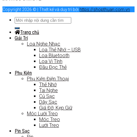
Copyright 2026 © | Thiết kế và duy trì bởi
https://shopthuan.com.vn
Trang chủ
Giải Trí
Loa Nghe Nhạc
Loa Thẻ Nhớ – USB
Loa Bluetooth
Loa Vi Tính
Đầu Đọc Thẻ
Phụ Kiện
Phụ Kiện Điện Thoại
Thẻ Nhớ
Tai Nghe
Củ Sạc
Dây Sạc
Giá Đỡ, Kẹp Giữ
Móc Lưới Treo
Móc Treo
Lưới Treo
Pin Sạc
Pin