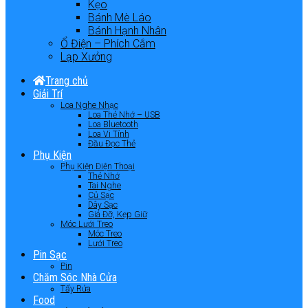
Kẹo
Bánh Mè Láo
Bánh Hạnh Nhân
Ổ Điện – Phích Cắm
Lạp Xưởng
Trang chủ
Giải Trí
Loa Nghe Nhạc
Loa Thẻ Nhớ – USB
Loa Bluetooth
Loa Vi Tính
Đầu Đọc Thẻ
Phụ Kiện
Phụ Kiện Điện Thoại
Thẻ Nhớ
Tai Nghe
Củ Sạc
Dây Sạc
Giá Đỡ, Kẹp Giữ
Móc Lưới Treo
Móc Treo
Lưới Treo
Pin Sạc
Pin
Chăm Sóc Nhà Cửa
Tẩy Rửa
Food