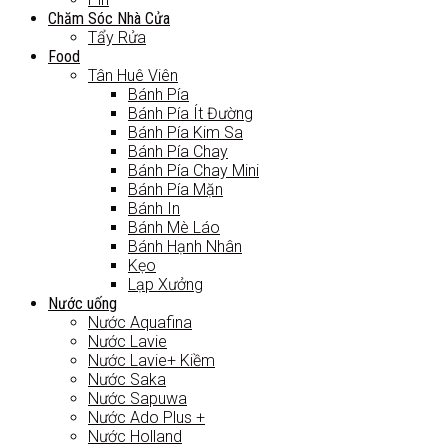
Chăm Sóc Nhà Cửa
Tẩy Rửa
Food
Tân Huê Viên
Bánh Pía
Bánh Pía Ít Đường
Bánh Pía Kim Sa
Bánh Pía Chay
Bánh Pía Chay Mini
Bánh Pía Mặn
Bánh In
Bánh Mè Láo
Bánh Hạnh Nhân
Kẹo
Lạp Xưởng
Nước uống
Nước Aquafina
Nước Lavie
Nước Lavie+ Kiềm
Nước Saka
Nước Sapuwa
Nước Ado Plus +
Nước Holland