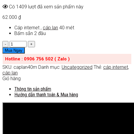
Có 1409 lượt đã xem sản phẩm này
62.000
₫
Cáp internet ,
cáp lan
40 mét
Bấm sẵn 2 đầu
Số
lượng
Mua Ngay
Hotline : 0906 756 502 ( Zalo )
SKU:
caplan40m
Danh mục:
Uncategorized
Thẻ:
cáp internet
,
cáp lan
Giỏ hàng
Thông tin sản phẩm
Hướng dẫn thanh toán & Mua hàng