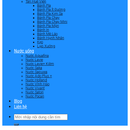
Tân Huê Viên
Bánh Pía
Bánh Pía Ít Đường
Bánh Pía Kim Sa
Bánh Pía Chay
Bánh Pía Chay Mini
Bánh Pía Mặn
Bánh In
Bánh Mè Láo
Bánh Hạnh Nhân
Kẹo
Lạp Xưởng
Nước uống
Nước Aquafina
Nước Lavie
Nước Lavie+ Kiềm
Nước Saka
Nước Sapuwa
Nước Ado Plus +
Nước Holland
Nước Vĩnh Hảo
Nước Vivant
Nước Satori
Nước Pocari
Blog
Liên hệ