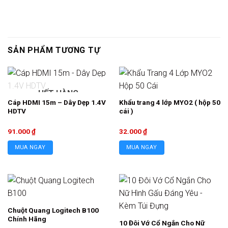
SẢN PHẨM TƯƠNG TỰ
HẾT HÀNG
Cáp HDMI 15m – Dây Dẹp 1.4V
Khẩu trang 4 lớp MYO2 ( hộp 50
HDTV
cái )
91.000
₫
32.000
₫
MUA NGAY
MUA NGAY
Chuột Quang Logitech B100
Chính Hãng
10 Đôi Vớ Cổ Ngắn Cho Nữ