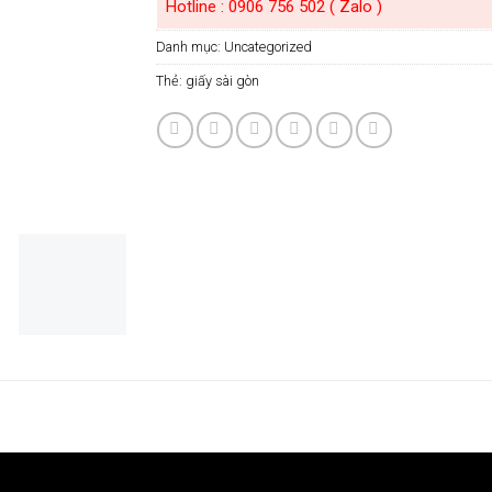
Hotline : 0906 756 502 ( Zalo )
Danh mục:
Uncategorized
Thẻ:
giấy sài gòn