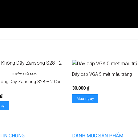
Dây cáp VGA 5 mét màu trắng
HẾT HÀNG
hông Dây Zansong S28 – 2 Cái
30.000
₫
₫
Mua ngay
gay
TIN CHUNG
DANH MỤC SẢN PHẨM