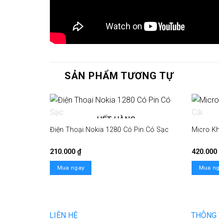
SẢN PHẨM TƯƠNG TỰ
HẾT HÀNG
Điện Thoại Nokia 1280 Có Pin Có Sạc
Micro K
210.000
₫
420.000
Mua ngay
Mua n
LIÊN HỆ
THÔNG 