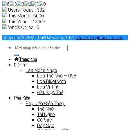
Users Today : 332
This Month : 6000
This Year : 142463
Who's Online : 5
Copyright 2026 © | Thiết kế và duy trì bởi
https://shopthuan.com.vn
Trang chủ
Giải Trí
Loa Nghe Nhạc
Loa Thẻ Nhớ – USB
Loa Bluetooth
Loa Vi Tính
Đầu Đọc Thẻ
Phụ Kiện
Phụ Kiện Điện Thoại
Thẻ Nhớ
Tai Nghe
Củ Sạc
Dây Sạc