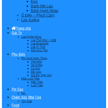
Kẹo
Bánh Mè Láo
Bánh Hạnh Nhân
Ổ Điện – Phích Cắm
Lạp Xưởng
Trang chủ
Giải Trí
Loa Nghe Nhạc
Loa Thẻ Nhớ – USB
Loa Bluetooth
Loa Vi Tính
Đầu Đọc Thẻ
Phụ Kiện
Phụ Kiện Điện Thoại
Thẻ Nhớ
Tai Nghe
Củ Sạc
Dây Sạc
Giá Đỡ, Kẹp Giữ
Móc Lưới Treo
Móc Treo
Lưới Treo
Pin Sạc
Pin
Chăm Sóc Nhà Cửa
Tẩy Rửa
Food