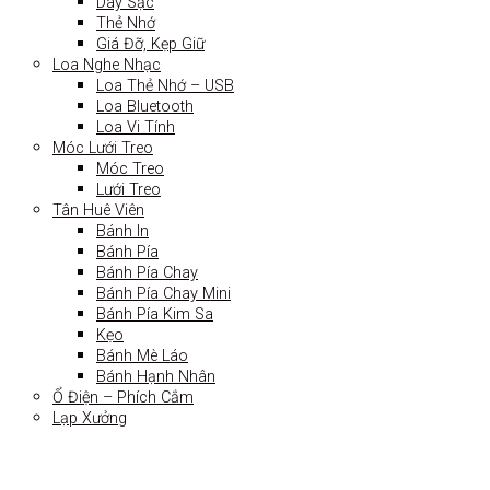
Dây Sạc
Thẻ Nhớ
Giá Đỡ, Kẹp Giữ
Loa Nghe Nhạc
Loa Thẻ Nhớ – USB
Loa Bluetooth
Loa Vi Tính
Móc Lưới Treo
Móc Treo
Lưới Treo
Tân Huê Viên
Bánh In
Bánh Pía
Bánh Pía Chay
Bánh Pía Chay Mini
Bánh Pía Kim Sa
Kẹo
Bánh Mè Láo
Bánh Hạnh Nhân
Ổ Điện – Phích Cắm
Lạp Xưởng