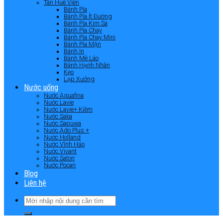
Tân Huê Viên
Bánh Pía
Bánh Pía Ít Đường
Bánh Pía Kim Sa
Bánh Pía Chay
Bánh Pía Chay Mini
Bánh Pía Mặn
Bánh In
Bánh Mè Láo
Bánh Hạnh Nhân
Kẹo
Lạp Xưởng
Nước uống
Nước Aquafina
Nước Lavie
Nước Lavie+ Kiềm
Nước Saka
Nước Sapuwa
Nước Ado Plus +
Nước Holland
Nước Vĩnh Hảo
Nước Vivant
Nước Satori
Nước Pocari
Blog
Liên hệ