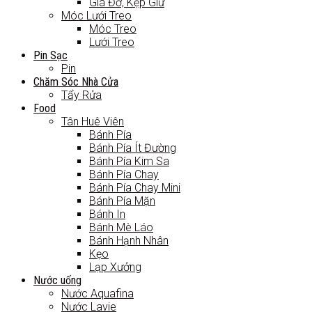
Giá Đỡ, Kẹp Giữ
Móc Lưới Treo
Móc Treo
Lưới Treo
Pin Sạc
Pin
Chăm Sóc Nhà Cửa
Tẩy Rửa
Food
Tân Huê Viên
Bánh Pía
Bánh Pía Ít Đường
Bánh Pía Kim Sa
Bánh Pía Chay
Bánh Pía Chay Mini
Bánh Pía Mặn
Bánh In
Bánh Mè Láo
Bánh Hạnh Nhân
Kẹo
Lạp Xưởng
Nước uống
Nước Aquafina
Nước Lavie