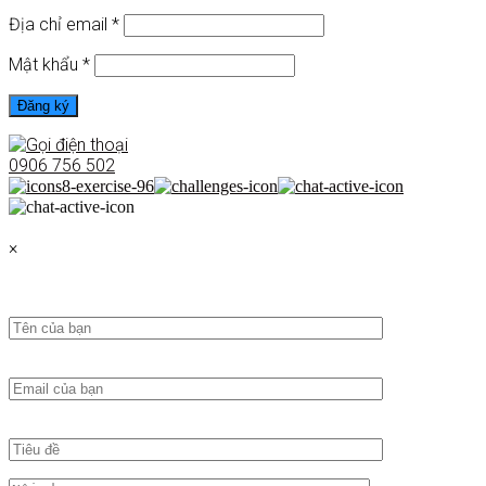
Địa chỉ email
*
Mật khẩu
*
Đăng ký
0906 756 502
×