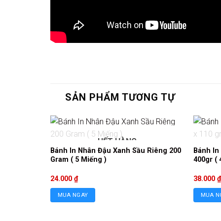
SẢN PHẨM TƯƠNG TỰ
HẾT HÀNG
Bánh In Nhân Đậu Xanh Sầu Riêng 200
Bánh In
Gram ( 5 Miếng )
400gr ( 4
24.000
₫
38.000
₫
MUA NGAY
MUA N