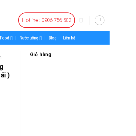
Hotline : 0906 756 502
Food
Nước uống
Blog
Liên hệ
Giỏ hàng
n
ng
ái )