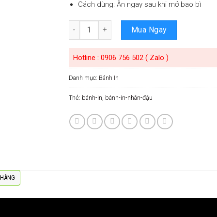
Cách dùng: Ăn ngay sau khi mở bao bì
Số lượng
Mua Ngay
Hotline : 0906 756 502 ( Zalo )
Danh mục:
Bánh In
Thẻ:
bánh-in
,
bánh-in-nhân-đậu
 HÀNG