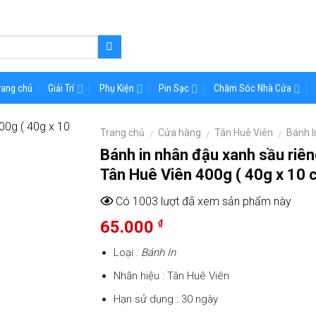
rang chủ
Giải Trí
Phụ Kiện
Pin Sạc
Chăm Sóc Nhà Cửa
Trang chủ
Cửa hàng
Tân Huê Viên
Bánh I
/
/
/
Bánh in nhân đậu xanh sầu riê
Tân Huê Viên 400g ( 40g x 10 c
Có 1003 lượt đã xem sản phẩm này
65.000
₫
Loại :
Bánh In
Nhãn hiệu : Tân Huê Viên
Hạn sử dụng : 30 ngày