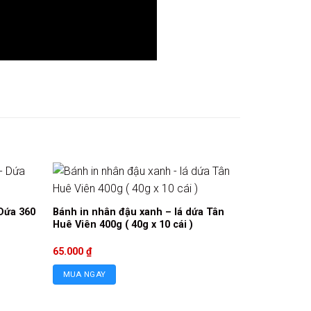
Dứa 360
Bánh in nhân đậu xanh – lá dứa Tân
Huê Viên 400g ( 40g x 10 cái )
65.000
₫
MUA NGAY