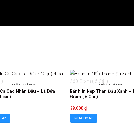
HẾT HÀNG
HẾT HÀNG
 Ca Cao Nhân Đâu – Lá Dứa
Bánh In Nếp Than Đậu Xanh – 
 cái )
Gram ( 6 Cái )
38.000
₫
GAY
MUA NGAY