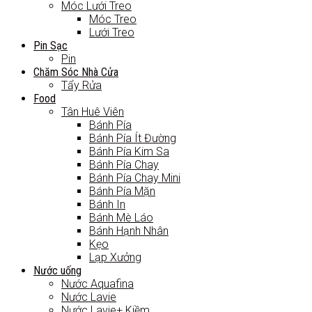
Móc Lưới Treo
Móc Treo
Lưới Treo
Pin Sạc
Pin
Chăm Sóc Nhà Cửa
Tẩy Rửa
Food
Tân Huê Viên
Bánh Pía
Bánh Pía Ít Đường
Bánh Pía Kim Sa
Bánh Pía Chay
Bánh Pía Chay Mini
Bánh Pía Mặn
Bánh In
Bánh Mè Láo
Bánh Hạnh Nhân
Kẹo
Lạp Xưởng
Nước uống
Nước Aquafina
Nước Lavie
Nước Lavie+ Kiềm