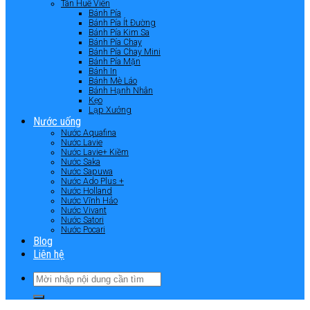
Tân Huê Viên
Bánh Pía
Bánh Pía Ít Đường
Bánh Pía Kim Sa
Bánh Pía Chay
Bánh Pía Chay Mini
Bánh Pía Mặn
Bánh In
Bánh Mè Láo
Bánh Hạnh Nhân
Kẹo
Lạp Xưởng
Nước uống
Nước Aquafina
Nước Lavie
Nước Lavie+ Kiềm
Nước Saka
Nước Sapuwa
Nước Ado Plus +
Nước Holland
Nước Vĩnh Hảo
Nước Vivant
Nước Satori
Nước Pocari
Blog
Liên hệ