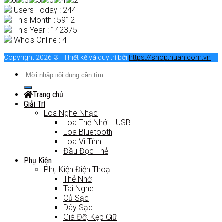
Users Today : 244
This Month : 5912
This Year : 142375
Who's Online : 4
Copyright 2026 © | Thiết kế và duy trì bởi
https://shopthuan.com.vn
Trang chủ
Giải Trí
Loa Nghe Nhạc
Loa Thẻ Nhớ – USB
Loa Bluetooth
Loa Vi Tính
Đầu Đọc Thẻ
Phụ Kiện
Phụ Kiện Điện Thoại
Thẻ Nhớ
Tai Nghe
Củ Sạc
Dây Sạc
Giá Đỡ, Kẹp Giữ