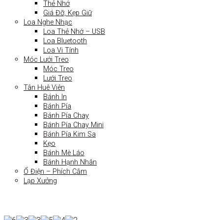
Thẻ Nhớ
Giá Đỡ, Kẹp Giữ
Loa Nghe Nhạc
Loa Thẻ Nhớ – USB
Loa Bluetooth
Loa Vi Tính
Móc Lưới Treo
Móc Treo
Lưới Treo
Tân Huê Viên
Bánh In
Bánh Pía
Bánh Pía Chay
Bánh Pía Chay Mini
Bánh Pía Kim Sa
Kẹo
Bánh Mè Láo
Bánh Hạnh Nhân
Ổ Điện – Phích Cắm
Lạp Xưởng