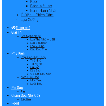
Kẹo
Bánh Mè Láo
Bánh Hạnh Nhân
Ổ Điện – Phích Cắm
Lạp Xưởng
Trang chủ
Giải Trí
Loa Nghe Nhạc
Loa Thẻ Nhớ – USB
Loa Bluetooth
Loa Vi Tính
Đầu Đọc Thẻ
Phụ Kiện
Phụ Kiện Điện Thoại
Thẻ Nhớ
Tai Nghe
Củ Sạc
Dây Sạc
Giá Đỡ, Kẹp Giữ
Móc Lưới Treo
Móc Treo
Lưới Treo
Pin Sạc
Pin
Chăm Sóc Nhà Cửa
Tẩy Rửa
Food