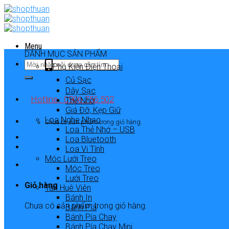
Skip
to
content
Menu
DANH MỤC SẢN PHẨM
Phụ Kiện Điện Thoại
Củ Sạc
Dây Sạc
Hotline : 0906 756 502
Thẻ Nhớ
Giá Đỡ, Kẹp Giữ
Loa Nghe Nhạc
Chưa có sản phẩm trong giỏ hàng.
Loa Thẻ Nhớ – USB
Loa Bluetooth
Loa Vi Tính
Móc Lưới Treo
Móc Treo
Lưới Treo
Giỏ hàng
Tân Huê Viên
Bánh In
Chưa có sản phẩm trong giỏ hàng.
Bánh Pía
Bánh Pía Chay
Bánh Pía Chay Mini