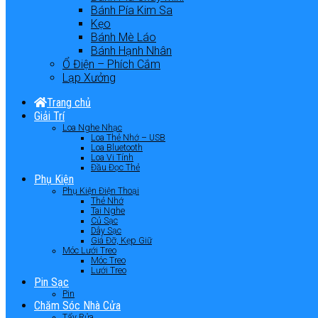
Bánh Pía Kim Sa
Kẹo
Bánh Mè Láo
Bánh Hạnh Nhân
Ổ Điện – Phích Cắm
Lạp Xưởng
Trang chủ
Giải Trí
Loa Nghe Nhạc
Loa Thẻ Nhớ – USB
Loa Bluetooth
Loa Vi Tính
Đầu Đọc Thẻ
Phụ Kiện
Phụ Kiện Điện Thoại
Thẻ Nhớ
Tai Nghe
Củ Sạc
Dây Sạc
Giá Đỡ, Kẹp Giữ
Móc Lưới Treo
Móc Treo
Lưới Treo
Pin Sạc
Pin
Chăm Sóc Nhà Cửa
Tẩy Rửa