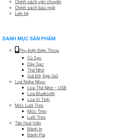
Chính sách vận chuyển
Chính sách bảo mật
Liên hệ
DANH MỤC SẢN PHẨM
Phụ Kiện Điện Thoại
Củ Sạc
Dây Sạc
Thẻ Nhớ
Giá Đỡ, Kẹp Giữ
Loa Nghe Nhạc
Loa Thẻ Nhớ – USB
Loa Bluetooth
Loa Vi Tính
Móc Lưới Treo
Móc Treo
Lưới Treo
Tân Huê Viên
Bánh In
Bánh Pía