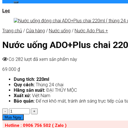
Lọc
Trang chủ
/
Cửa hàng
/
Nước uống
/
Nước Ado Plus +
Nước uống ADO+Plus chai 220m
Có 282 lượt đã xem sản phẩm này
69.000
₫
Dung tích: 220ml
Quy cách:
Thùng 24 chai
Hãng sản xuất:
ĐẠI THỦY MỘC
Xuất xứ:
Việt Nam
Bảo quản:
Để nơi khô mát, tránh ánh sáng trực tiếp của ti
Số
lượng
Mua Ngay
Hotline : 0906 756 502 ( Zalo )