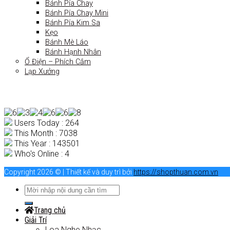
Bánh Pía Chay
Bánh Pía Chay Mini
Bánh Pía Kim Sa
Kẹo
Bánh Mè Láo
Bánh Hạnh Nhân
Ổ Điện – Phích Cắm
Lạp Xưởng
Users Today : 264
This Month : 7038
This Year : 143501
Who's Online : 4
Copyright 2026 © | Thiết kế và duy trì bởi
https://shopthuan.com.vn
Trang chủ
Giải Trí
Loa Nghe Nhạc