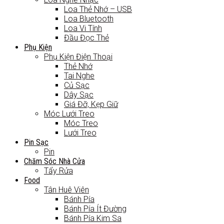
Loa Thẻ Nhớ – USB
Loa Bluetooth
Loa Vi Tính
Đầu Đọc Thẻ
Phụ Kiện
Phụ Kiện Điện Thoại
Thẻ Nhớ
Tai Nghe
Củ Sạc
Dây Sạc
Giá Đỡ, Kẹp Giữ
Móc Lưới Treo
Móc Treo
Lưới Treo
Pin Sạc
Pin
Chăm Sóc Nhà Cửa
Tẩy Rửa
Food
Tân Huê Viên
Bánh Pía
Bánh Pía Ít Đường
Bánh Pía Kim Sa