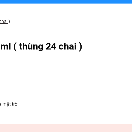
l ( thùng 24 chai )
a mặt trời