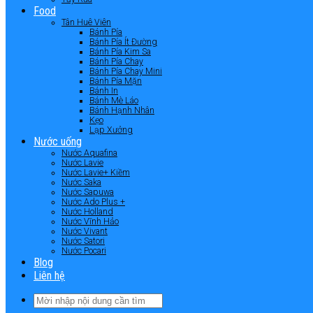
Food
Tân Huê Viên
Bánh Pía
Bánh Pía Ít Đường
Bánh Pía Kim Sa
Bánh Pía Chay
Bánh Pía Chay Mini
Bánh Pía Mặn
Bánh In
Bánh Mè Láo
Bánh Hạnh Nhân
Kẹo
Lạp Xưởng
Nước uống
Nước Aquafina
Nước Lavie
Nước Lavie+ Kiềm
Nước Saka
Nước Sapuwa
Nước Ado Plus +
Nước Holland
Nước Vĩnh Hảo
Nước Vivant
Nước Satori
Nước Pocari
Blog
Liên hệ