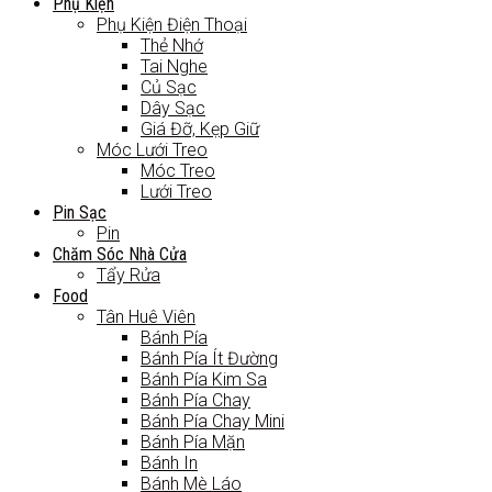
Phụ Kiện
Phụ Kiện Điện Thoại
Thẻ Nhớ
Tai Nghe
Củ Sạc
Dây Sạc
Giá Đỡ, Kẹp Giữ
Móc Lưới Treo
Móc Treo
Lưới Treo
Pin Sạc
Pin
Chăm Sóc Nhà Cửa
Tẩy Rửa
Food
Tân Huê Viên
Bánh Pía
Bánh Pía Ít Đường
Bánh Pía Kim Sa
Bánh Pía Chay
Bánh Pía Chay Mini
Bánh Pía Mặn
Bánh In
Bánh Mè Láo