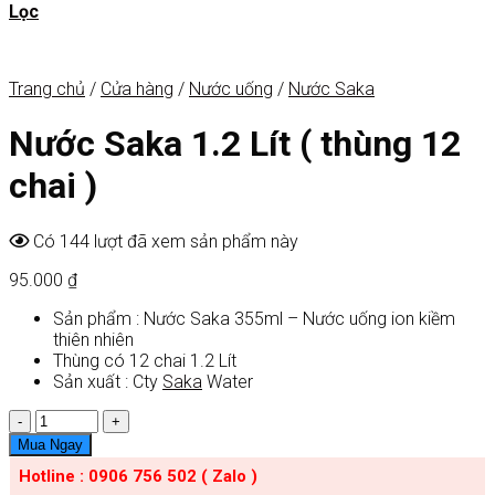
Lọc
Trang chủ
/
Cửa hàng
/
Nước uống
/
Nước Saka
Nước Saka 1.2 Lít ( thùng 12
chai )
Có 144 lượt đã xem sản phẩm này
95.000
₫
Sản phẩm : Nước Saka 355ml – Nước uống ion kiềm
thiên nhiên
Thùng có 12 chai 1.2 Lít
Sản xuất : Cty
Saka
Water
Số
lượng
Mua Ngay
Hotline : 0906 756 502 ( Zalo )