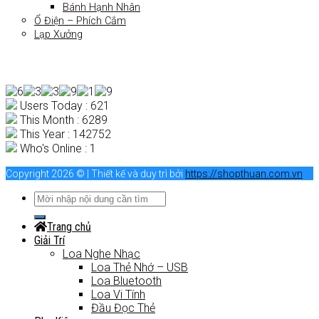
Bánh Hạnh Nhân
Ổ Điện – Phích Cắm
Lạp Xưởng
Users Today : 621
This Month : 6289
This Year : 142752
Who's Online : 1
Copyright 2026 © | Thiết kế và duy trì bởi
https://shopthuan.com.vn
Trang chủ
Giải Trí
Loa Nghe Nhạc
Loa Thẻ Nhớ – USB
Loa Bluetooth
Loa Vi Tính
Đầu Đọc Thẻ