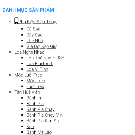
DANH MỤC SẢN PHẨM
Phụ Kiện Điện Thoại
Củ Sạc
Dây Sạc
Thẻ Nhớ
Giá Đỡ, Kẹp Giữ
Loa Nghe Nhạc
Loa Thẻ Nhớ – USB
Loa Bluetooth
Loa Vi Tính
Móc Lưới Treo
Móc Treo
Lưới Treo
Tân Huê Viên
Bánh In
Bánh Pía
Bánh Pía Chay
Bánh Pía Chay Mini
Bánh Pía Kim Sa
Kẹo
Bánh Mè Láo