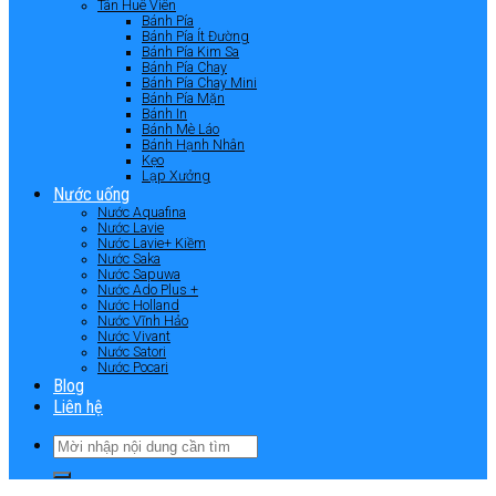
Tân Huê Viên
Bánh Pía
Bánh Pía Ít Đường
Bánh Pía Kim Sa
Bánh Pía Chay
Bánh Pía Chay Mini
Bánh Pía Mặn
Bánh In
Bánh Mè Láo
Bánh Hạnh Nhân
Kẹo
Lạp Xưởng
Nước uống
Nước Aquafina
Nước Lavie
Nước Lavie+ Kiềm
Nước Saka
Nước Sapuwa
Nước Ado Plus +
Nước Holland
Nước Vĩnh Hảo
Nước Vivant
Nước Satori
Nước Pocari
Blog
Liên hệ