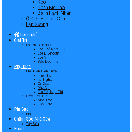
Kẹo
Bánh Mè Láo
Bánh Hạnh Nhân
Ổ Điện – Phích Cắm
Lạp Xưởng
Trang chủ
Giải Trí
Loa Nghe Nhạc
Loa Thẻ Nhớ – USB
Loa Bluetooth
Loa Vi Tính
Đầu Đọc Thẻ
Phụ Kiện
Phụ Kiện Điện Thoại
Thẻ Nhớ
Tai Nghe
Củ Sạc
Dây Sạc
Giá Đỡ, Kẹp Giữ
Móc Lưới Treo
Móc Treo
Lưới Treo
Pin Sạc
Pin
Chăm Sóc Nhà Cửa
Tẩy Rửa
Food