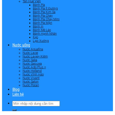
Tân Huê Viên
Bánh Pía
Bánh Pía Ít Đường
Bánh Pía Kim Sa
Bánh Pía Chay
Bánh Pía Chay Mini
Bánh Pía Mặn
Bánh In
Bánh Mè Láo
Bánh Hạnh Nhân
Kẹo
Lạp Xưởng
Nước uống
Nước Aquafina
Nước Lavie
Nước Lavie+ Kiềm
Nước Saka
Nước Sapuwa
Nước Ado Plus +
Nước Holland
Nước Vĩnh Hảo
Nước Vivant
Nước Satori
Nước Pocari
Blog
Liên hệ