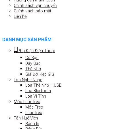
Hướng dẫn thanh toán
Chính sách vận chuyển
Chính sách bảo mật
Liên hệ
DANH MỤC SẢN PHẨM
Phụ Kiện Điện Thoại
Củ Sạc
Dây Sạc
Thẻ Nhớ
Giá Đỡ, Kẹp Giữ
Loa Nghe Nhạc
Loa Thẻ Nhớ – USB
Loa Bluetooth
Loa Vi Tính
Móc Lưới Treo
Móc Treo
Lưới Treo
Tân Huê Viên
Bánh In