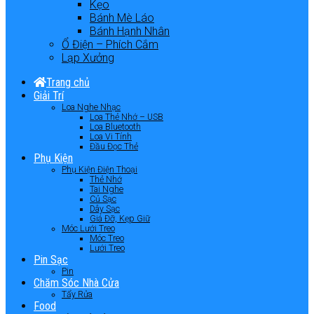
Kẹo
Bánh Mè Láo
Bánh Hạnh Nhân
Ổ Điện – Phích Cắm
Lạp Xưởng
Trang chủ
Giải Trí
Loa Nghe Nhạc
Loa Thẻ Nhớ – USB
Loa Bluetooth
Loa Vi Tính
Đầu Đọc Thẻ
Phụ Kiện
Phụ Kiện Điện Thoại
Thẻ Nhớ
Tai Nghe
Củ Sạc
Dây Sạc
Giá Đỡ, Kẹp Giữ
Móc Lưới Treo
Móc Treo
Lưới Treo
Pin Sạc
Pin
Chăm Sóc Nhà Cửa
Tẩy Rửa
Food