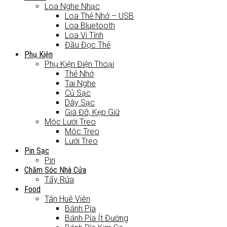
Loa Nghe Nhạc
Loa Thẻ Nhớ – USB
Loa Bluetooth
Loa Vi Tính
Đầu Đọc Thẻ
Phụ Kiện
Phụ Kiện Điện Thoại
Thẻ Nhớ
Tai Nghe
Củ Sạc
Dây Sạc
Giá Đỡ, Kẹp Giữ
Móc Lưới Treo
Móc Treo
Lưới Treo
Pin Sạc
Pin
Chăm Sóc Nhà Cửa
Tẩy Rửa
Food
Tân Huê Viên
Bánh Pía
Bánh Pía Ít Đường