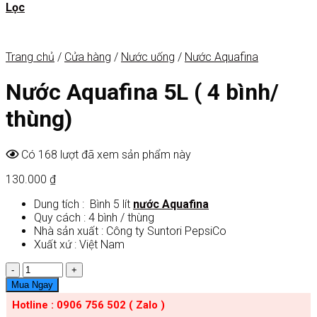
Lọc
Trang chủ
/
Cửa hàng
/
Nước uống
/
Nước Aquafina
Nước Aquafina 5L ( 4 bình/
thùng)
Có 168 lượt đã xem sản phẩm này
130.000
₫
Dung tích : Bình 5 lít
nước Aquafina
Quy cách : 4 bình / thùng
Nhà sản xuất : Công ty Suntori PepsiCo
Xuất xứ : Việt Nam
Số
lượng
Mua Ngay
Hotline : 0906 756 502 ( Zalo )