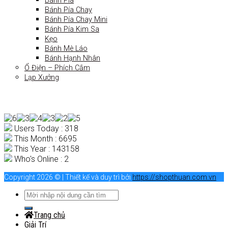
Bánh Pía
Bánh Pía Chay
Bánh Pía Chay Mini
Bánh Pía Kim Sa
Kẹo
Bánh Mè Láo
Bánh Hạnh Nhân
Ổ Điện – Phích Cắm
Lạp Xưởng
Users Today : 318
This Month : 6695
This Year : 143158
Who's Online : 2
Copyright 2026 © | Thiết kế và duy trì bởi
https://shopthuan.com.vn
Trang chủ
Giải Trí