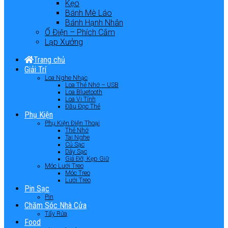
Kẹo
Bánh Mè Láo
Bánh Hạnh Nhân
Ổ Điện – Phích Cắm
Lạp Xưởng
Trang chủ
Giải Trí
Loa Nghe Nhạc
Loa Thẻ Nhớ – USB
Loa Bluetooth
Loa Vi Tính
Đầu Đọc Thẻ
Phụ Kiện
Phụ Kiện Điện Thoại
Thẻ Nhớ
Tai Nghe
Củ Sạc
Dây Sạc
Giá Đỡ, Kẹp Giữ
Móc Lưới Treo
Móc Treo
Lưới Treo
Pin Sạc
Pin
Chăm Sóc Nhà Cửa
Tẩy Rửa
Food