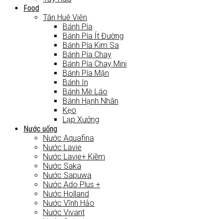
Food
Tân Huê Viên
Bánh Pía
Bánh Pía Ít Đường
Bánh Pía Kim Sa
Bánh Pía Chay
Bánh Pía Chay Mini
Bánh Pía Mặn
Bánh In
Bánh Mè Láo
Bánh Hạnh Nhân
Kẹo
Lạp Xưởng
Nước uống
Nước Aquafina
Nước Lavie
Nước Lavie+ Kiềm
Nước Saka
Nước Sapuwa
Nước Ado Plus +
Nước Holland
Nước Vĩnh Hảo
Nước Vivant