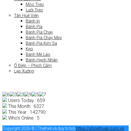
Móc Treo
Lưới Treo
Tân Huê Viên
Bánh In
Bánh Pía
Bánh Pía Chay
Bánh Pía Chay Mini
Bánh Pía Kim Sa
Kẹo
Bánh Mè Láo
Bánh Hạnh Nhân
Ổ Điện – Phích Cắm
Lạp Xưởng
Users Today : 659
This Month : 6327
This Year : 142790
Who's Online : 5
Copyright 2026 © | Thiết kế và duy trì bởi
https://shopthuan.com.vn