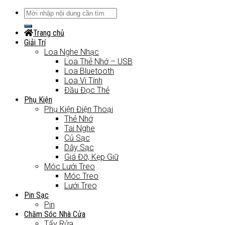
Trang chủ
Giải Trí
Loa Nghe Nhạc
Loa Thẻ Nhớ – USB
Loa Bluetooth
Loa Vi Tính
Đầu Đọc Thẻ
Phụ Kiện
Phụ Kiện Điện Thoại
Thẻ Nhớ
Tai Nghe
Củ Sạc
Dây Sạc
Giá Đỡ, Kẹp Giữ
Móc Lưới Treo
Móc Treo
Lưới Treo
Pin Sạc
Pin
Chăm Sóc Nhà Cửa
Tẩy Rửa