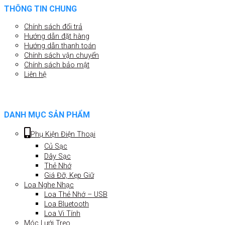
THÔNG TIN CHUNG
Chính sách đổi trả
Hướng dẫn đặt hàng
Hướng dẫn thanh toán
Chính sách vận chuyển
Chính sách bảo mật
Liên hệ
DANH MỤC SẢN PHẨM
Phụ Kiện Điện Thoại
Củ Sạc
Dây Sạc
Thẻ Nhớ
Giá Đỡ, Kẹp Giữ
Loa Nghe Nhạc
Loa Thẻ Nhớ – USB
Loa Bluetooth
Loa Vi Tính
Móc Lưới Treo