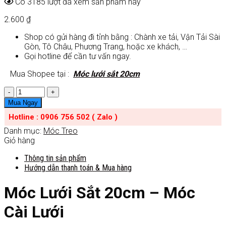
Có 3185 lượt đã xem sản phẩm này
2.600
₫
Shop có gửi hàng đi tỉnh bằng : Chành xe tải, Vận Tải Sài
Gòn, Tô Châu, Phương Trang, hoặc xe khách, …
Gọi hotline để cần tư vấn ngay.
Mua Shopee tại :
Móc lưới sắt 20cm
Số
lượng
Mua Ngay
Hotline : 0906 756 502 ( Zalo )
Danh mục:
Móc Treo
Giỏ hàng
Thông tin sản phẩm
Hướng dẫn thanh toán & Mua hàng
Móc Lưới Sắt 20cm – Móc
Cài Lưới