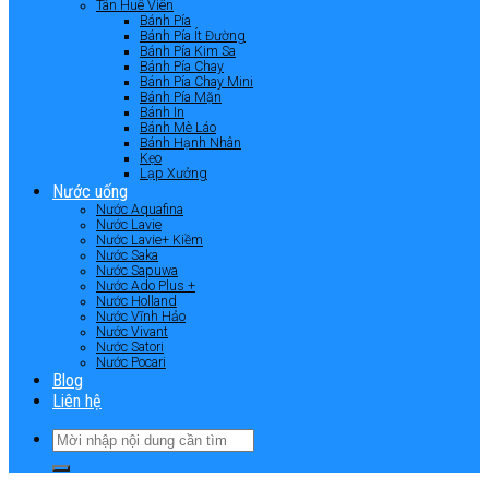
Tân Huê Viên
Bánh Pía
Bánh Pía Ít Đường
Bánh Pía Kim Sa
Bánh Pía Chay
Bánh Pía Chay Mini
Bánh Pía Mặn
Bánh In
Bánh Mè Láo
Bánh Hạnh Nhân
Kẹo
Lạp Xưởng
Nước uống
Nước Aquafina
Nước Lavie
Nước Lavie+ Kiềm
Nước Saka
Nước Sapuwa
Nước Ado Plus +
Nước Holland
Nước Vĩnh Hảo
Nước Vivant
Nước Satori
Nước Pocari
Blog
Liên hệ