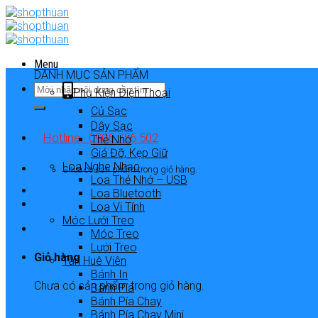
Skip
to
content
Menu
DANH MỤC SẢN PHẨM
Phụ Kiện Điện Thoại
Củ Sạc
Dây Sạc
Hotline : 0906 756 502
Thẻ Nhớ
Giá Đỡ, Kẹp Giữ
Loa Nghe Nhạc
Chưa có sản phẩm trong giỏ hàng.
Loa Thẻ Nhớ – USB
Loa Bluetooth
Loa Vi Tính
Móc Lưới Treo
Móc Treo
Lưới Treo
Giỏ hàng
Tân Huê Viên
Bánh In
Chưa có sản phẩm trong giỏ hàng.
Bánh Pía
Bánh Pía Chay
Bánh Pía Chay Mini