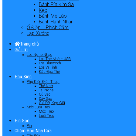
Bánh Pía Kim Sa
Kẹo
Bánh Mè Láo
Bánh Hạnh Nhân
Ổ Điện – Phích Cắm
Lạp Xưởng
Trang chủ
Giải Trí
Loa Nghe Nhạc
Loa Thẻ Nhớ – USB
Loa Bluetooth
Loa Vi Tính
Đầu Đọc Thẻ
Phụ Kiện
Phụ Kiện Điện Thoại
Thẻ Nhớ
Tai Nghe
Củ Sạc
Dây Sạc
Giá Đỡ, Kẹp Giữ
Móc Lưới Treo
Móc Treo
Lưới Treo
Pin Sạc
Pin
Chăm Sóc Nhà Cửa
Tẩy Rửa