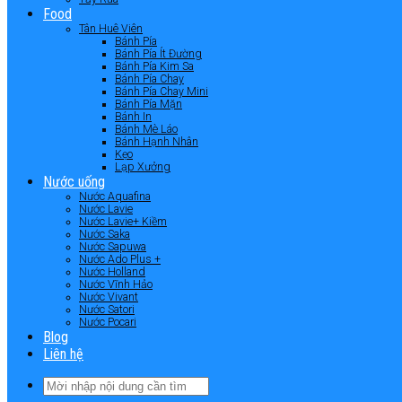
Food
Tân Huê Viên
Bánh Pía
Bánh Pía Ít Đường
Bánh Pía Kim Sa
Bánh Pía Chay
Bánh Pía Chay Mini
Bánh Pía Mặn
Bánh In
Bánh Mè Láo
Bánh Hạnh Nhân
Kẹo
Lạp Xưởng
Nước uống
Nước Aquafina
Nước Lavie
Nước Lavie+ Kiềm
Nước Saka
Nước Sapuwa
Nước Ado Plus +
Nước Holland
Nước Vĩnh Hảo
Nước Vivant
Nước Satori
Nước Pocari
Blog
Liên hệ