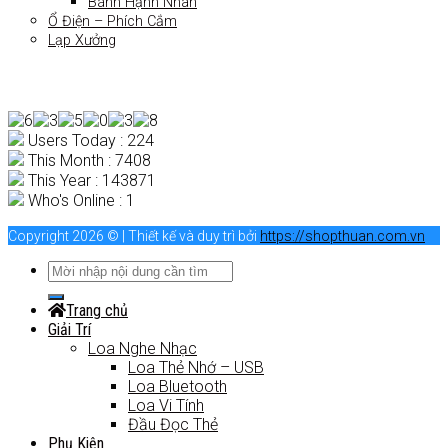
Bánh Hạnh Nhân
Ổ Điện – Phích Cắm
Lạp Xưởng
Users Today : 224
This Month : 7408
This Year : 143871
Who's Online : 1
Copyright 2026 © | Thiết kế và duy trì bởi
https://shopthuan.com.vn
Trang chủ
Giải Trí
Loa Nghe Nhạc
Loa Thẻ Nhớ – USB
Loa Bluetooth
Loa Vi Tính
Đầu Đọc Thẻ
Phụ Kiện