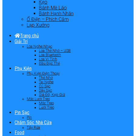
Kẹo
Bánh Mè Láo
Bánh Hạnh Nhân
Ổ Điện – Phích Cắm
Lạp Xưởng
Trang chủ
Giải Trí
Loa Nghe Nhạc
Loa Thẻ Nhớ – USB
Loa Bluetooth
Loa Vi Tính
Đầu Đọc Thẻ
Phụ Kiện
Phụ Kiện Điện Thoại
Thẻ Nhớ
Tai Nghe
Củ Sạc
Dây Sạc
Giá Đỡ, Kẹp Giữ
Móc Lưới Treo
Móc Treo
Lưới Treo
Pin Sạc
Pin
Chăm Sóc Nhà Cửa
Tẩy Rửa
Food