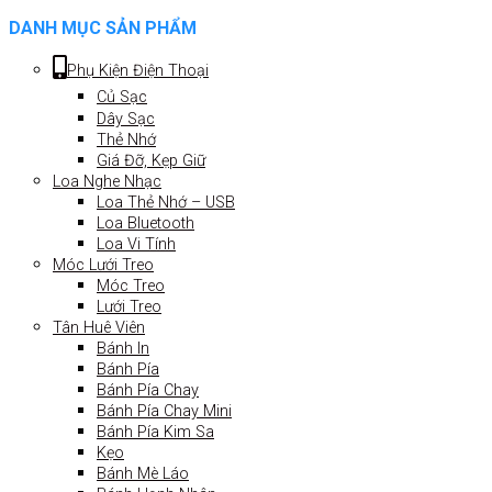
DANH MỤC SẢN PHẨM
Phụ Kiện Điện Thoại
Củ Sạc
Dây Sạc
Thẻ Nhớ
Giá Đỡ, Kẹp Giữ
Loa Nghe Nhạc
Loa Thẻ Nhớ – USB
Loa Bluetooth
Loa Vi Tính
Móc Lưới Treo
Móc Treo
Lưới Treo
Tân Huê Viên
Bánh In
Bánh Pía
Bánh Pía Chay
Bánh Pía Chay Mini
Bánh Pía Kim Sa
Kẹo
Bánh Mè Láo