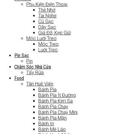
Phụ Kiện Điện Thoại
Thẻ Nhớ
Tai Nghe
Củ Sạc
Dây Sạc
Giá Đỡ, Kẹp Giữ
Móc Lưới Treo
Móc Treo
Lưới Treo
Pin Sạc
Pin
Chăm Sóc Nhà Cửa
Tẩy Rửa
Food
Tân Huê Viên
Bánh Pía
Bánh Pía Ít Đường
Bánh Pía Kim Sa
Bánh Pía Chay
Bánh Pía Chay Mini
Bánh Pía Mặn
Bánh In
Bánh Mè Láo