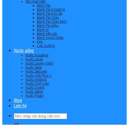
Tân Huê Viên
Bánh Pía
Bánh Pía Ít Đường
Bánh Pía Kim Sa
Bánh Pía Chay
Bánh Pía Chay Mini
Bánh Pía Mặn
Bánh In
Bánh Mè Láo
Bánh Hạnh Nhân
Kẹo
Lạp Xưởng
Nước uống
Nước Aquafina
Nước Lavie
Nước Lavie+ Kiềm
Nước Saka
Nước Sapuwa
Nước Ado Plus +
Nước Holland
Nước Vĩnh Hảo
Nước Vivant
Nước Satori
Nước Pocari
Blog
Liên hệ