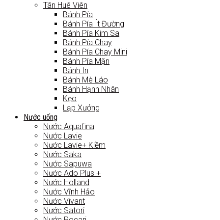
Tân Huê Viên
Bánh Pía
Bánh Pía Ít Đường
Bánh Pía Kim Sa
Bánh Pía Chay
Bánh Pía Chay Mini
Bánh Pía Mặn
Bánh In
Bánh Mè Láo
Bánh Hạnh Nhân
Kẹo
Lạp Xưởng
Nước uống
Nước Aquafina
Nước Lavie
Nước Lavie+ Kiềm
Nước Saka
Nước Sapuwa
Nước Ado Plus +
Nước Holland
Nước Vĩnh Hảo
Nước Vivant
Nước Satori
Nước Pocari