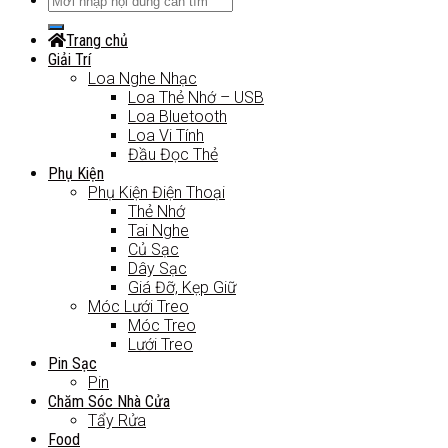
Trang chủ
Giải Trí
Loa Nghe Nhạc
Loa Thẻ Nhớ – USB
Loa Bluetooth
Loa Vi Tính
Đầu Đọc Thẻ
Phụ Kiện
Phụ Kiện Điện Thoại
Thẻ Nhớ
Tai Nghe
Củ Sạc
Dây Sạc
Giá Đỡ, Kẹp Giữ
Móc Lưới Treo
Móc Treo
Lưới Treo
Pin Sạc
Pin
Chăm Sóc Nhà Cửa
Tẩy Rửa
Food