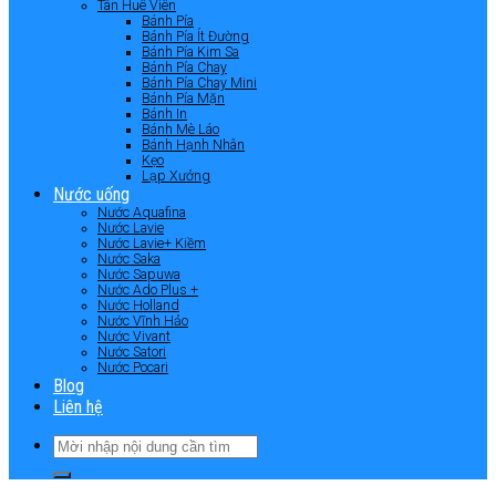
Tân Huê Viên
Bánh Pía
Bánh Pía Ít Đường
Bánh Pía Kim Sa
Bánh Pía Chay
Bánh Pía Chay Mini
Bánh Pía Mặn
Bánh In
Bánh Mè Láo
Bánh Hạnh Nhân
Kẹo
Lạp Xưởng
Nước uống
Nước Aquafina
Nước Lavie
Nước Lavie+ Kiềm
Nước Saka
Nước Sapuwa
Nước Ado Plus +
Nước Holland
Nước Vĩnh Hảo
Nước Vivant
Nước Satori
Nước Pocari
Blog
Liên hệ