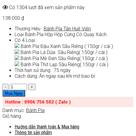
Có 1304 lượt đã xem sản phẩm này
138.000
₫
Thương Hiệu :
Bánh Pía Tân Huê Viên
Loại Bánh Pía Hộp Hộp Cứng Có Quay Xách
Có 4 Loại :
Bánh Pía Đậu Xanh Sầu Riêng ( 150gr / cái )
Bánh Pía Lá Dứa Sầu Riêng( 150gr / cái )
Bánh Pía Mè Đen Sầu Riêng( 150gr / cái )
Bánh Pía Thịt Lạp Sầu Riêng( 150gr / cái )
Thời hạn sử dụng : 75 ngày
Cách dùng: Ăn ngay sau khi mở bao bì
Số
lượng
Mua Ngay
Hotline : 0906 756 502 ( Zalo )
Danh mục:
Bánh Pía
Giỏ hàng
Hướng dẫn thanh toán & Mua hàng
Thông tin sản phẩm