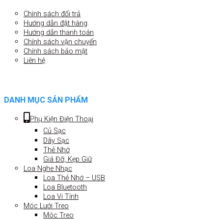
Chính sách đổi trả
Hướng dẫn đặt hàng
Hướng dẫn thanh toán
Chính sách vận chuyển
Chính sách bảo mật
Liên hệ
DANH MỤC SẢN PHẨM
Phụ Kiện Điện Thoại
Củ Sạc
Dây Sạc
Thẻ Nhớ
Giá Đỡ, Kẹp Giữ
Loa Nghe Nhạc
Loa Thẻ Nhớ – USB
Loa Bluetooth
Loa Vi Tính
Móc Lưới Treo
Móc Treo