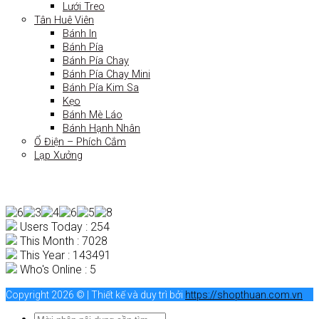
Lưới Treo
Tân Huê Viên
Bánh In
Bánh Pía
Bánh Pía Chay
Bánh Pía Chay Mini
Bánh Pía Kim Sa
Kẹo
Bánh Mè Láo
Bánh Hạnh Nhân
Ổ Điện – Phích Cắm
Lạp Xưởng
Users Today : 254
This Month : 7028
This Year : 143491
Who's Online : 5
Copyright 2026 © | Thiết kế và duy trì bởi
https://shopthuan.com.vn