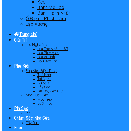
Kẹo
Bánh Mè Láo
Bánh Hạnh Nhân
Ổ Điện – Phích Cắm
Lạp Xưởng
Trang chủ
Giải Trí
Loa Nghe Nhạc
Loa Thẻ Nhớ – USB
Loa Bluetooth
Loa Vi Tính
Đầu Đọc Thẻ
Phụ Kiện
Phụ Kiện Điện Thoại
Thẻ Nhớ
Tai Nghe
Củ Sạc
Dây Sạc
Giá Đỡ, Kẹp Giữ
Móc Lưới Treo
Móc Treo
Lưới Treo
Pin Sạc
Pin
Chăm Sóc Nhà Cửa
Tẩy Rửa
Food